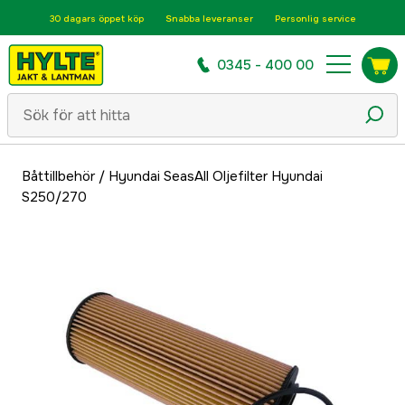
30 dagars öppet köp
Snabba leveranser
Personlig service
0345 - 400 00
Båttillbehör
/
Hyundai SeasAll Oljefilter Hyundai
S250/270