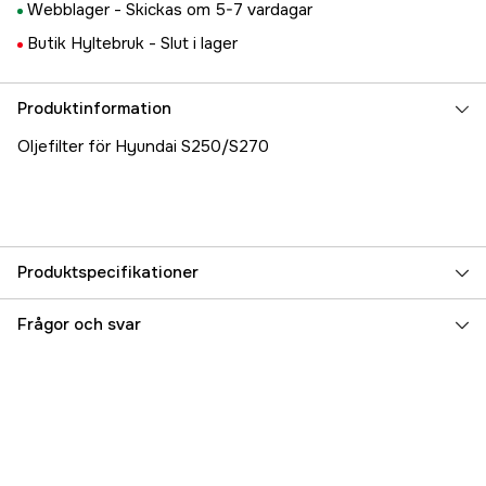
Webblager -
Skickas om 5-7 vardagar
Butik Hyltebruk -
Slut i lager
Produktinformation
Oljefilter för Hyundai S250/S270
Produktspecifikationer
Referensnummer
5000021913
Frågor och svar
Tillverkarens artikelnummer
17.77132
EAN
7393401771321