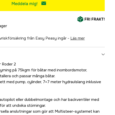
Meddela mig!
FRI FRAKT!
lager
älvriskförsäkring från Easy Peasy ingår -
läs mer
r Roder 2
styrning på 75kgm för båtar med inombordsmotor,
stallera och passar många båtar.
tt med pump, cylinder, 7+7 meter hydraulslang inklusive
utopilot eller dubbelmontage och har backventiler med
ör att undvika störningar.
sella anslutningar som gör att Multisteer-systemet kan