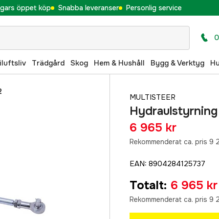
gars öppet köp
Snabba leveranser
Personlig service
0
iluftsliv
Trädgård
Skog
Hem & Hushåll
Bygg & Verktyg
H
2
MULTISTEER
Hydraulstyrning 
6 965 kr
Rekommenderat ca. pris 9 
EAN
:
8904284125737
Totalt
:
6 965 kr
Rekommenderat ca. pris 9 