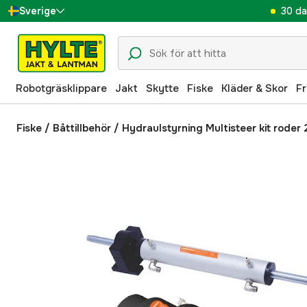
30 da
Sverige
Danmark
Suomi
Robotgräsklippare
Jakt
Skytte
Fiske
Kläder & Skor
Fr
Norge
Deutschland
Fiske
/
Båttillbehör
/
Hydraulstyrning Multisteer kit roder 