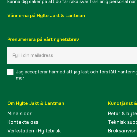
känna dig säker på att du får raka svar från ärlig personal nä
Vännerna på Hylte Jakt & Lantman
Prenumerera på vårt nyhetsbrev
Jag accepterar härmed att jag läst och förstått hanteri
mer
Om Hylte Jakt & Lantman
Kundtjänst 
Mina sidor
Retur & byt
Kontakta oss
Teknisk sup
Verkstaden i Hyltebruk
Bruksanvisn