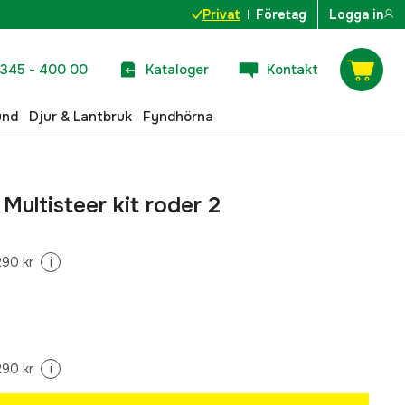
Privat
Företag
Logga in
345 - 400 00
Kataloger
Kontakt
und
Djur & Lantbruk
Fyndhörna
Multisteer kit roder 2
290 kr
i
290 kr
i