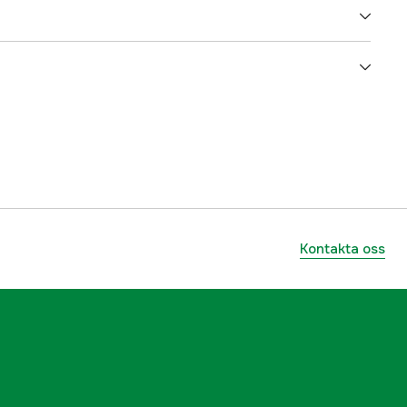
5000075111
ummer
17.92993
8904284125737
Kontakta oss