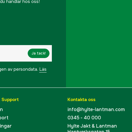
r du handlar hos oss!
Ja tack!
ngen av persondata.
Läs
& Support
Kontakta oss
en
info@hylte-lantman.com
port
0345 - 40 000
ingar
Hylte Jakt & Lantman
Hantverksgatan 15