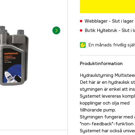
Webblager -
Slut i lager
Butik Hyltebruk -
Slut i 
En månads frivillig sj
Produktinformation
Hydraulstyrning Multistee
Det här är en hydraulisk 
styrningen är enkel att in
Systemet levereras komple
kopplingar och olja med
tillhörande pump.
Styrningen fungerar med a
"non-feedback"-funktion f
Systemet har också univer