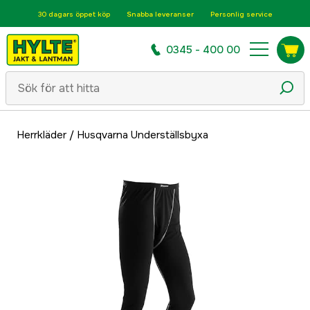
30 dagars öppet köp
Snabba leveranser
Personlig service
0345 - 400 00
Herrkläder
/
Husqvarna Underställsbyxa