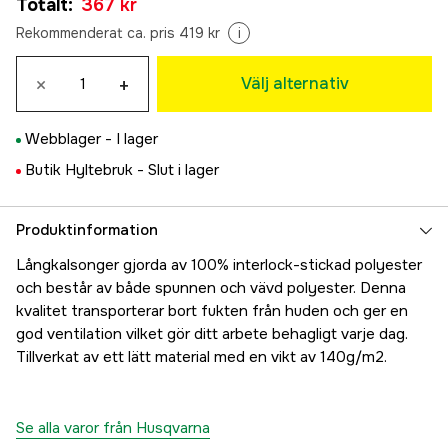
Totalt
:
367 kr
367 kr
M
Rekommenderat ca. pris 419 kr
i
367 kr
L
×
+
Välj alternativ
367 kr
XL
Webblager -
I lager
367 kr
Butik Hyltebruk -
Slut i lager
Produktinformation
Långkalsonger gjorda av 100% interlock-stickad polyester
och består av både spunnen och vävd polyester. Denna
kvalitet transporterar bort fukten från huden och ger en
god ventilation vilket gör ditt arbete behagligt varje dag.
Tillverkat av ett lätt material med en vikt av 140g/m2.
Se alla varor från Husqvarna