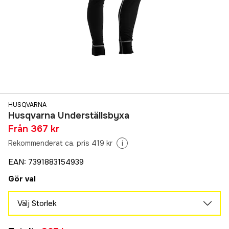
HUSQVARNA
Husqvarna Underställsbyxa
Från
367 kr
Rekommenderat ca. pris 419 kr
i
EAN
:
7391883154939
Gör val
Välj Storlek
S