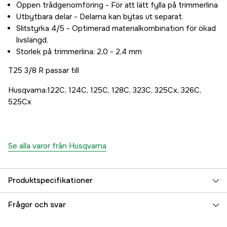
Öppen trådgenomföring - För att lätt fylla på trimmerlina
Utbytbara delar - Delarna kan bytas ut separat.
Slitstyrka 4/5 - Optimerad materialkombination för ökad
livslängd.
Storlek på trimmerlina: 2,0 - 2,4 mm
T25 3/8 R passar till
Husqvarna:122C, 124C, 125C, 128C, 323C, 325Cx, 326C,
525Cx
Se alla varor från Husqvarna
Produktspecifikationer
Tråddiameter Trimmerlina
2, 2,4 mm
Frågor och svar
Gänga
3/8R