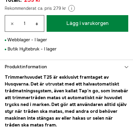
Totalt
:
239 kr
Rekommenderat ca. pris 279 kr
i
×
+
Lägg i varukorgen
Webblager -
I lager
Butik Hyltebruk -
I lager
Produktinformation
Trimmerhuvudet T25 är exklusivt framtaget av
Husqvarna. Det är utrustat med ett halvautomatiskt
trådmatningssystem, även kallat Tap’n go, som innebär
att trimmertråden matas ut automatiskt när huvudet
trycks ned i marken. Det gör att användaren alltid själv
styr när tråden ska matas, med andra ord behöver
maskinen inte stängas av eller hakas ur selen när
tråden ska matas fram.