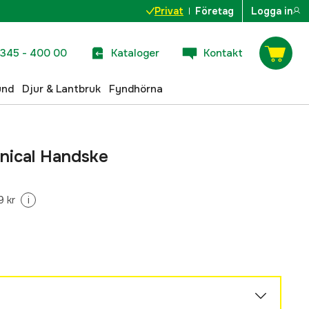
Privat
Företag
Logga in
345 - 400 00
Kataloger
Kontakt
und
Djur & Lantbruk
Fyndhörna
nical Handske
9 kr
i