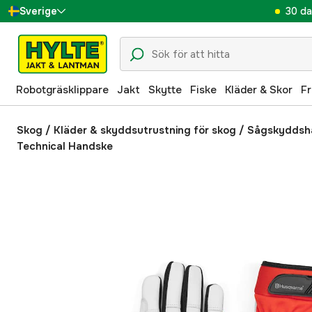
30 da
Sverige
Danmark
Suomi
Robotgräsklippare
Jakt
Skytte
Fiske
Kläder & Skor
Fr
Norge
Deutschland
Skog
/
Kläder & skyddsutrustning för skog
/
Sågskyddsh
Technical Handske