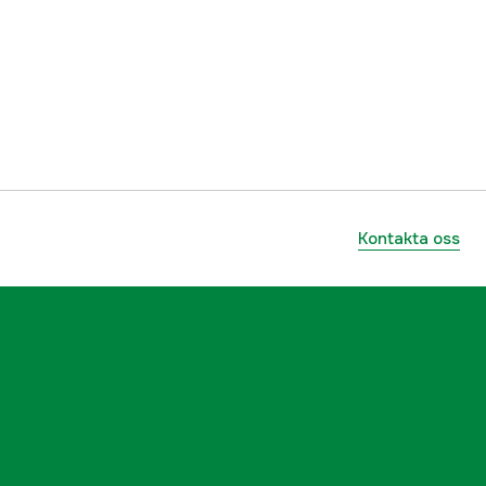
Skog
yes
3 år
1000871976
Kontakta oss
ummer
5996503-07
7333377485617