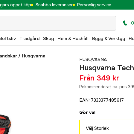
gars öppet köp
Snabba leveranser
Personlig service
0
iluftsliv
Trädgård
Skog
Hem & Hushåll
Bygg & Verktyg
H
andskar
/
Husqvarna
HUSQVARNA
Husqvarna Tech
Från
349 kr
Rekommenderat ca. pris 39
EAN
:
7333377485617
Gör val
Välj Storlek