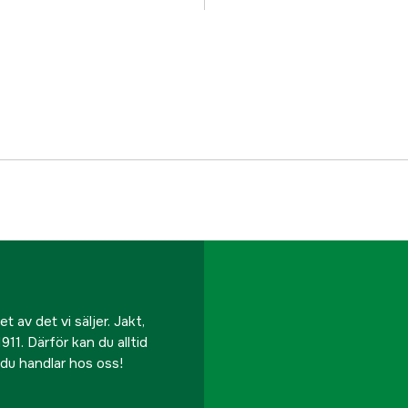
Typ av handske
Global Garanti
Garanti
Referensnummer
Tillverkarens artikeln
EAN
 av det vi säljer. Jakt,
911. Därför kan du alltid
r du handlar hos oss!