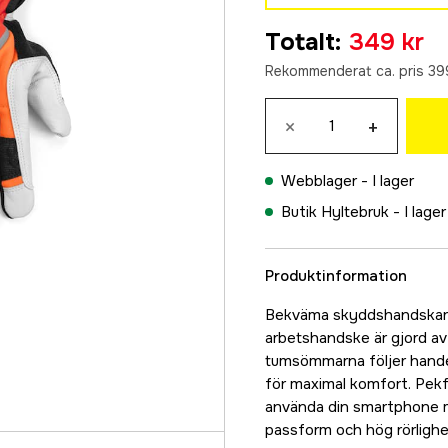
7
Totalt
:
349 kr
349 kr
Rekommenderat ca. pris 39
9
349 kr
×
+
10
349 kr
Webblager -
I lager
12
Butik Hyltebruk -
I lager
349 kr
Produktinformation
Bekväma skyddshandskar 
arbetshandske är gjord av s
tumsömmarna följer hande
för maximal komfort. Pekf
använda din smartphone m
passform och hög rörlighe