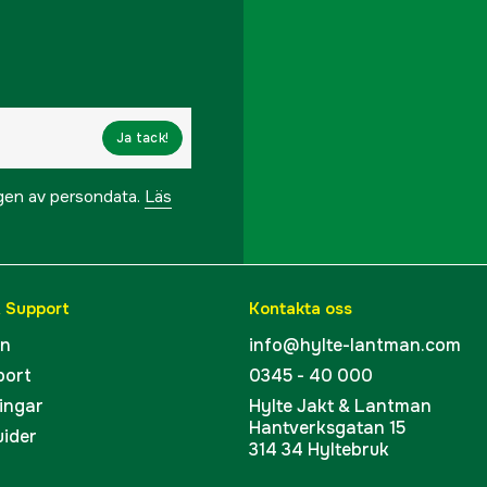
Ja tack!
ngen av persondata.
Läs
& Support
Kontakta oss
en
info@hylte-lantman.com
port
0345 - 40 000
ingar
Hylte Jakt & Lantman
Hantverksgatan 15
uider
314 34 Hyltebruk