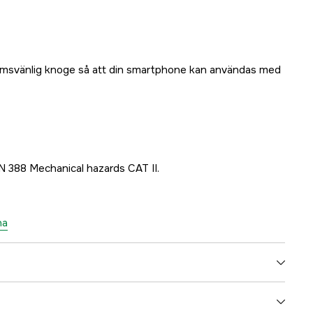
rmsvänlig knoge så att din smartphone kan användas med
N 388 Mechanical hazards CAT II.
na
EN 388 2016