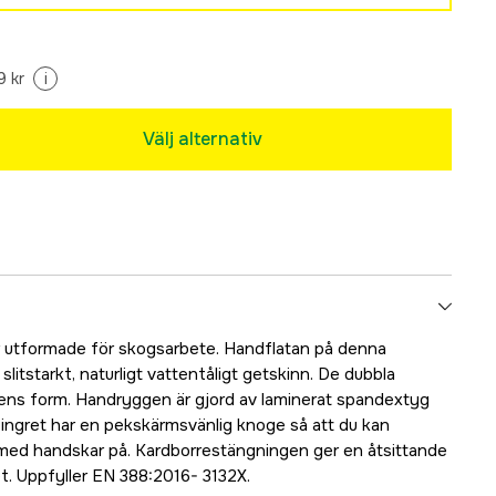
9 kr
i
Välj alternativ
utformade för skogsarbete. Handflatan på denna
litstarkt, naturligt vattentåligt getskinn. De dubbla
ns form. Handryggen är gjord av laminerat spandextyg
ingret har en pekskärmsvänlig knoge så att du kan
ed handskar på. Kardborrestängningen ger en åtsittande
t. Uppfyller EN 388:2016- 3132X.