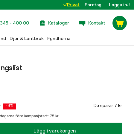
Privat
Företag
Logga in
345 - 400 00
Kataloger
Kontakt
und
Djur & Lantbruk
Fyndhörna
ngslist
r
Du sparar
7 kr
-
9
%
0 dagarna före kampanjstart:
75 kr
Lägg i varukorgen