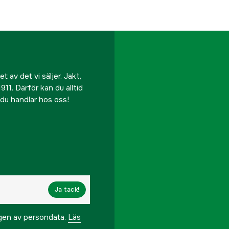
 av det vi säljer. Jakt,
911. Därför kan du alltid
r du handlar hos oss!
Ja tack!
ngen av persondata.
Läs