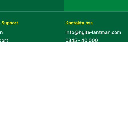
& Support
Kontakta oss
en
info@hylte-lantman.com
port
0345 - 40 000
ingar
Hylte Jakt & Lantman
Hantverksgatan 15
uider
314 34 Hyltebruk
kort