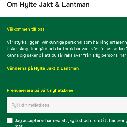
Om Hylte Jakt & Lantman
Välkommen till oss!
Vår styrka ligger i vår kunniga personal som har lång erfarenhet
fiske, skog, trädgård och lantbruk har varit vårt fokus sedan 1
känna dig säker på att du får raka svar från ärlig personal nä
Vännerna på Hylte Jakt & Lantman
Prenumerera på vårt nyhetsbrev
Jag accepterar härmed att jag läst och förstått hanteri
mer