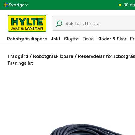
30 da
Sverige
Danmark
Suomi
Robotgräsklippare
Jakt
Skytte
Fiske
Kläder & Skor
Fr
Norge
Deutschland
Trädgård
/
Robotgräsklippare
/
Reservdelar för robotgräs
Tätningslist