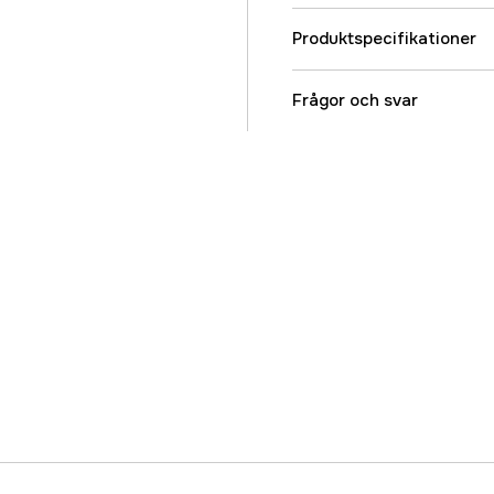
Produktspecifikationer
Global Garanti
Frågor och svar
Garanti
Referensnummer
Tillverkarens artikeln
EAN