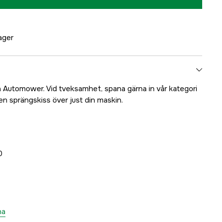
lager
a Automower. Vid tveksamhet, spana gärna in vår kategori
 en sprängskiss över just din maskin.
0
na