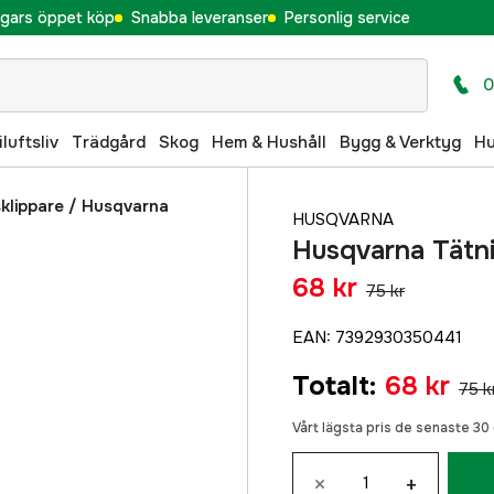
gars öppet köp
Snabba leveranser
Personlig service
0
iluftsliv
Trädgård
Skog
Hem & Hushåll
Bygg & Verktyg
H
klippare
/
Husqvarna
HUSQVARNA
Husqvarna Tätni
68 kr
75 kr
EAN
:
7392930350441
Totalt
:
68 kr
75 k
Vårt lägsta pris de senaste 3
×
+