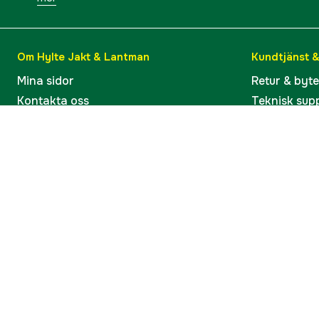
Om Hylte Jakt & Lantman
Kundtjänst 
Mina sidor
Retur & byt
Kontakta oss
Teknisk sup
Verkstaden i Hyltebruk
Bruksanvisn
Jobba hos oss
Artiklar & G
Omdömen och betyg
Varumärken
Våra kataloger
Köp present
Ångra köp