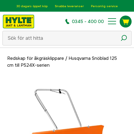
30 dagars öppet köp
Snabba leveranser
Personlig service
0345 - 400 00
Redskap för åkgräsklippare
/
Husqvarna Snöblad 125
cm till P524X-serien