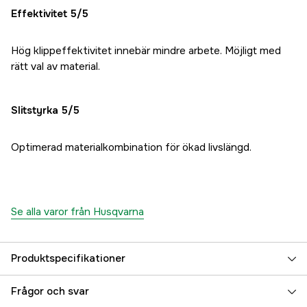
Effektivitet 5/5
Hög klippeffektivitet innebär mindre arbete. Möjligt med
rätt val av material.
Slitstyrka 5/5
Optimerad materialkombination för ökad livslängd.
Se alla varor från Husqvarna
Produktspecifikationer
Centrumhål Röjsåg
25 mm
Frågor och svar