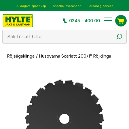
30 dagars öppet köp
Snabba leveranser
Personlig service
0345 - 400 00
Röjsågsklinga
/
Husqvarna Scarlett 200/1'' Röjklinga