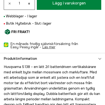
×
+
Lägg i varukorgen
Webblager -
I lager
Butik Hyltebruk -
Slut i lager
FRI FRAKT!
En månads frivillig självriskförsäkring från
Easy Peasy ingår -
läs mer
Produktinformation
Husqvarna S 138 – en lätt 2i1 batteridriven vertikalskärare
med enkelt byte mellan mossrivare och markluftare. Med
ett arbetsdjup som är enkelt att justera och en kraftfull
motor tar du effektivt bort växtrester och mossa från
gräsmattan. Användningen underlättas genom en tydlig
och lättförståelig display. Dubbla batterifack gör att du kan
arbeta längre perioder mellan laddningarna. Kompakt
design och fällbart handtag gör den lätt att transportera