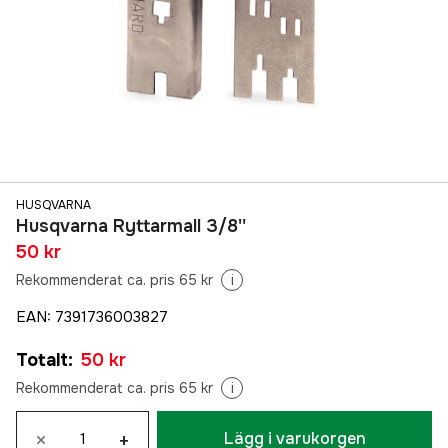
HUSQVARNA
Husqvarna Ryttarmall 3/8''
50 kr
Rekommenderat ca. pris 65 kr
i
EAN
:
7391736003827
Totalt
:
50 kr
Rekommenderat ca. pris 65 kr
i
×
+
Lägg i varukorgen