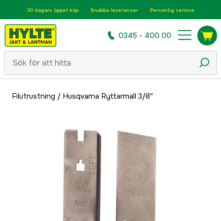
30 dagars öppet köp
Snabba leveranser
Personlig service
0345 - 400 00
Filutrustning
/
Husqvarna Ryttarmall 3/8''