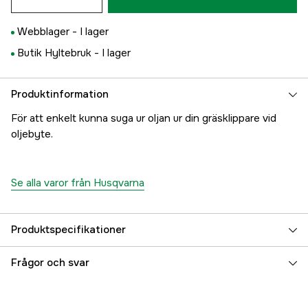
Webblager -
I lager
Butik Hyltebruk -
I lager
Produktinformation
För att enkelt kunna suga ur oljan ur din gräsklippare vid
oljebyte.
Se alla varor från Husqvarna
Produktspecifikationer
Global Garanti
yes
Frågor och svar
Garanti
1 år