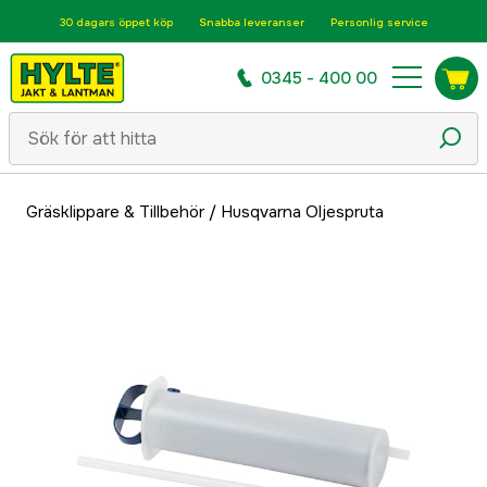
30 dagars öppet köp
Snabba leveranser
Personlig service
0345 - 400 00
Gräsklippare & Tillbehör
/
Husqvarna Oljespruta