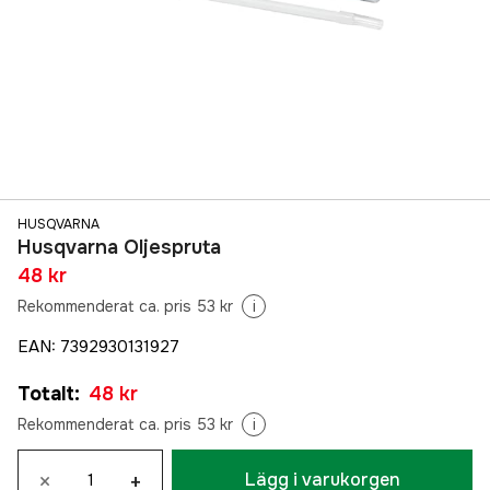
HUSQVARNA
Husqvarna Oljespruta
48 kr
Rekommenderat ca. pris 53 kr
i
EAN
:
7392930131927
Totalt
:
48 kr
Rekommenderat ca. pris 53 kr
i
×
+
Lägg i varukorgen