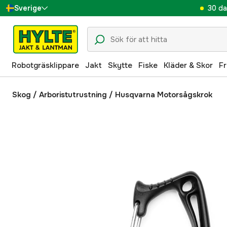
30 da
Sverige
Danmark
Suomi
Robotgräsklippare
Jakt
Skytte
Fiske
Kläder & Skor
Fr
Norge
Deutschland
Skog
/
Arboristutrustning
/
Husqvarna Motorsågskrok