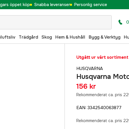
gars öppet köp
Snabba leveranser
Personlig service
0
iluftsliv
Trädgård
Skog
Hem & Hushåll
Bygg & Verktyg
H
Utgått ur vårt sortiment
HUSQVARNA
Husqvarna Moto
156 kr
Rekommenderat ca. pris 22
EAN
:
3342540063877
Rekommenderat ca. pris 22