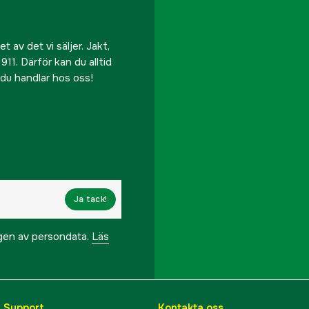
 av det vi säljer. Jakt,
911. Därför kan du alltid
r du handlar hos oss!
Ja tack!
ngen av persondata.
Läs
& Support
Kontakta oss