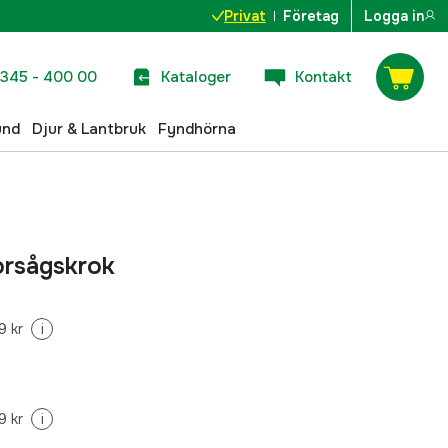
Privat
Företag
Logga in
345 - 400 00
Kataloger
Kontakt
und
Djur & Lantbruk
Fyndhörna
rsågskrok
9 kr
i
9 kr
i