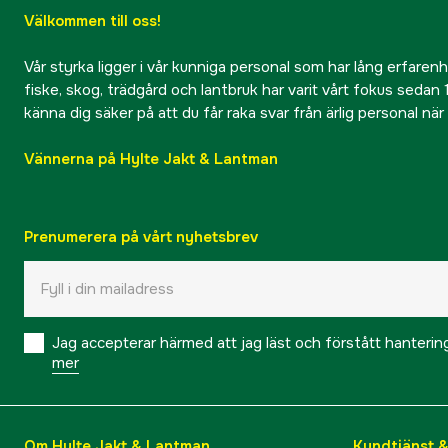
Välkommen till oss!
Vår styrka ligger i vår kunniga personal som har lång erfarenhet
fiske, skog, trädgård och lantbruk har varit vårt fokus sedan 1
känna dig säker på att du får raka svar från ärlig personal nä
Vännerna på Hylte Jakt & Lantman
Prenumerera på vårt nyhetsbrev
Jag accepterar härmed att jag läst och förstått hanteri
mer
Om Hylte Jakt & Lantman
Kundtjänst 