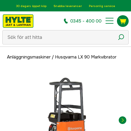
30 dagars öppet köp
Snabba leveranser
Personlig service
0345 - 400 00
Anläggningsmaskiner
/
Husqvarna LX 90 Markvibrator