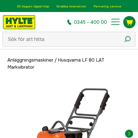
30 dagars öppet köp
Snabba leveranser
Personlig service
0345 - 400 00
Anläggningsmaskiner
/
Husqvarna LF 80 LAT
Markvibrator