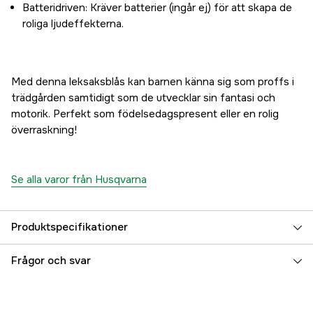
Batteridriven: Kräver batterier (ingår ej) för att skapa de
roliga ljudeffekterna.
Med denna leksaksblås kan barnen känna sig som proffs i
trädgården samtidigt som de utvecklar sin fantasi och
motorik. Perfekt som födelsedagspresent eller en rolig
överraskning!
Se alla varor från Husqvarna
Produktspecifikationer
Referensnummer
2000002720
Frågor och svar
Tillverkarens artikelnummer
5472798-01