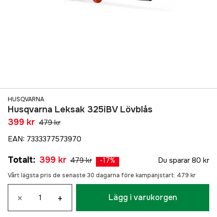
HUSQVARNA
Husqvarna Leksak 325iBV Lövblås
399 kr
479 kr
EAN
:
7333377573970
Totalt
:
399 kr
479 kr
Du sparar
80 kr
-
17
%
Vårt lägsta pris de senaste 30 dagarna före kampanjstart:
479 kr
×
+
Lägg i varukorgen