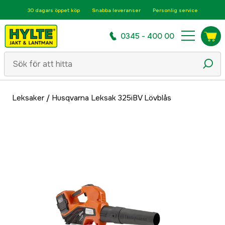
30 dagars öppet köp
Snabba leveranser
Personlig service
0345 - 400 00
Leksaker
/
Husqvarna Leksak 325iBV Lövblås