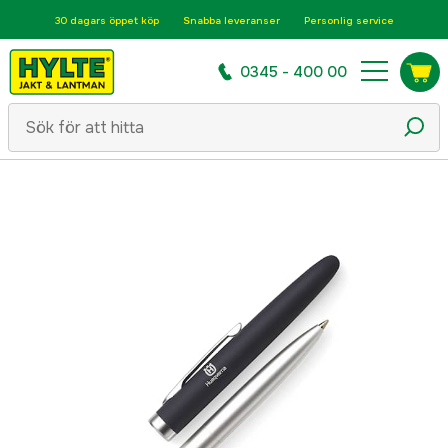
30 dagars öppet köp
Snabba leveranser
Personlig service
0345 - 400 00