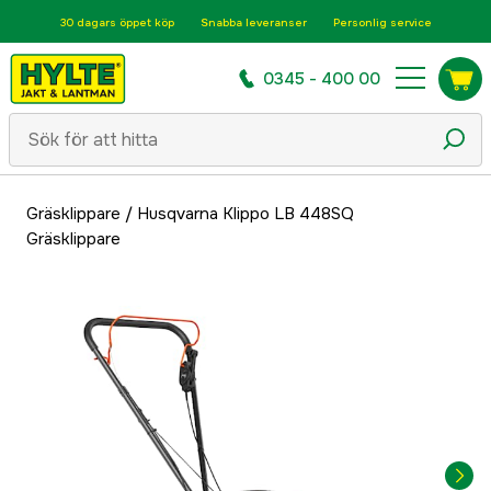
30 dagars öppet köp
Snabba leveranser
Personlig service
0345 - 400 00
Gräsklippare
/
Husqvarna Klippo LB 448SQ
Gräsklippare