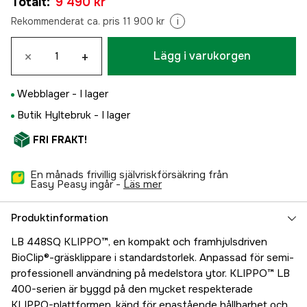
Totalt
:
9 490 kr
Rekommenderat ca. pris 11 900 kr
i
×
+
Lägg i varukorgen
Webblager -
I lager
Butik Hyltebruk -
I lager
FRI FRAKT!
En månads frivillig självriskförsäkring från
Easy Peasy ingår -
läs mer
Produktinformation
LB 448SQ KLIPPO™, en kompakt och framhjulsdriven
BioClip®-gräsklippare i standardstorlek. Anpassad för semi-
professionell användning på medelstora ytor. KLIPPO™ LB
400-serien är byggd på den mycket respekterade
KLIPPO-plattformen, känd för enastående hållbarhet och