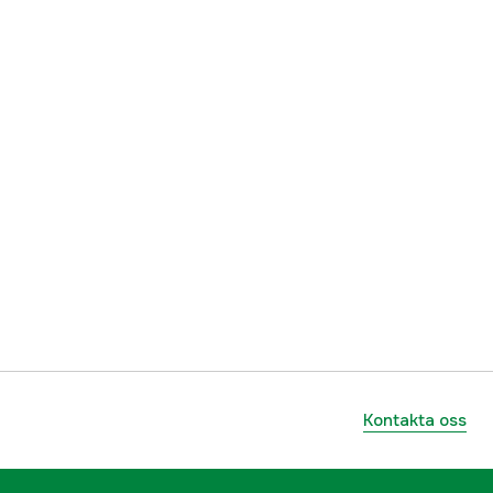
1000294691
ummer
5823969-01
7391736229074
Kontakta oss