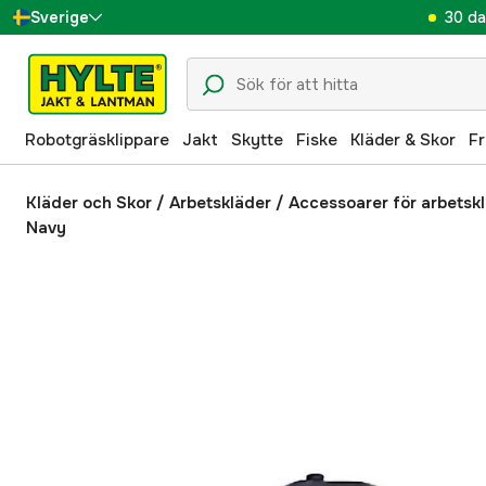
30 da
Sverige
Danmark
Suomi
Robotgräsklippare
Jakt
Skytte
Fiske
Kläder & Skor
Fr
Norge
Deutschland
Kläder och Skor
/
Arbetskläder
/
Accessoarer för arbetsk
Navy