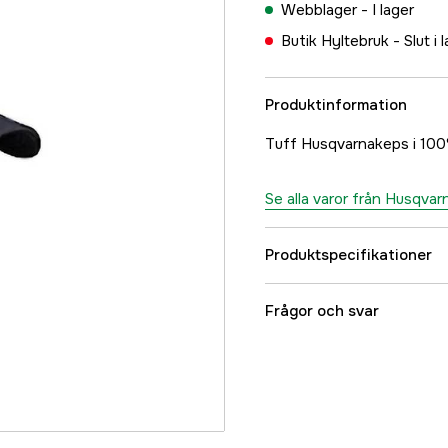
Webblager -
I lager
Butik Hyltebruk -
Slut i 
Produktinformation
Tuff Husqvarnakeps i 100
Se alla varor från Husqvar
Produktspecifikationer
Färgton
Frågor och svar
Global Garanti
Garanti