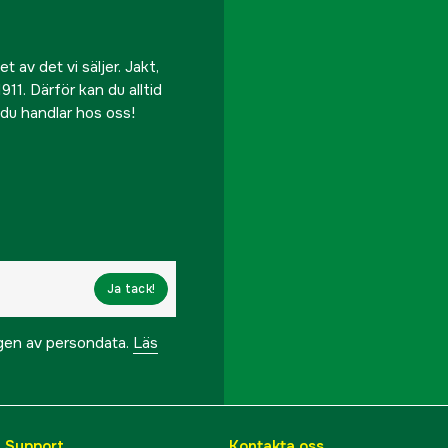
 av det vi säljer. Jakt,
911. Därför kan du alltid
r du handlar hos oss!
Ja tack!
ngen av persondata.
Läs
& Support
Kontakta oss