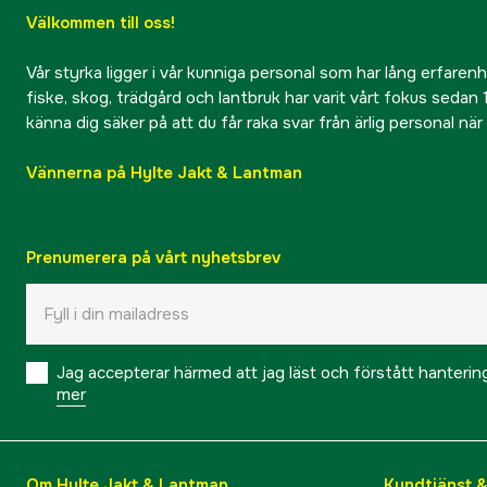
Välkommen till oss!
Vår styrka ligger i vår kunniga personal som har lång erfarenhet
fiske, skog, trädgård och lantbruk har varit vårt fokus sedan 1
känna dig säker på att du får raka svar från ärlig personal nä
Vännerna på Hylte Jakt & Lantman
Prenumerera på vårt nyhetsbrev
Jag accepterar härmed att jag läst och förstått hanteri
mer
Om Hylte Jakt & Lantman
Kundtjänst 