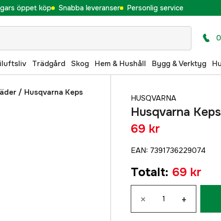
gars öppet köp
Snabba leveranser
Personlig service
0
iluftsliv
Trädgård
Skog
Hem & Hushåll
Bygg & Verktyg
H
läder
/
Husqvarna Keps
HUSQVARNA
Husqvarna Keps
69 kr
EAN
:
7391736229074
Totalt
:
69 kr
×
+