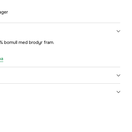
lager
% bomull med brodyr fram.
na
Blå
yes
3 år