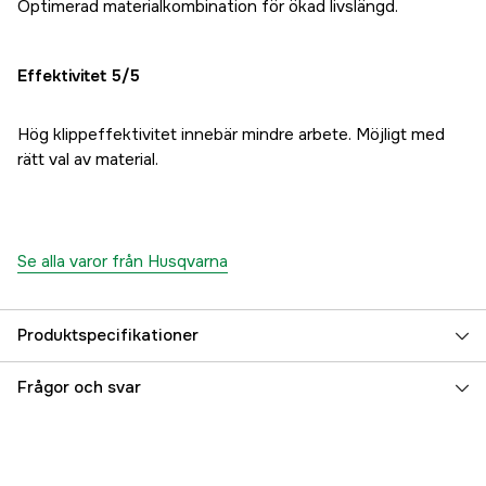
Optimerad materialkombination för ökad livslängd.
Effektivitet 5/5
Hög klippeffektivitet innebär mindre arbete. Möjligt med
rätt val av material.
Se alla varor från Husqvarna
Produktspecifikationer
Global Garanti
yes
Frågor och svar
Referensnummer
1000816745
Tillverkarens artikelnummer
5463805-01