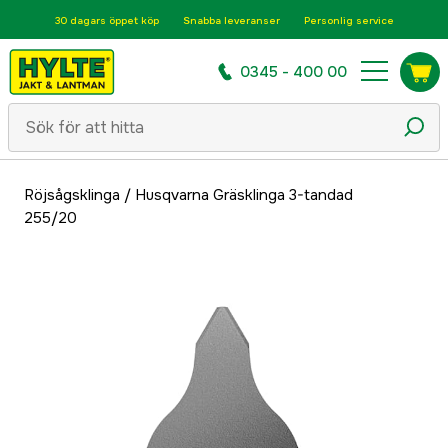
30 dagars öppet köp
Snabba leveranser
Personlig service
0345 - 400 00
Röjsågsklinga
/
Husqvarna Gräsklinga 3-tandad
255/20