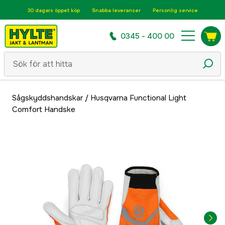
30 dagars öppet köp
Snabba leveranser
Personlig service
0345 - 400 00
Sågskyddshandskar
/
Husqvarna Functional Light
Comfort Handske