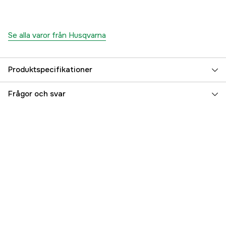
Se alla varor från Husqvarna
Produktspecifikationer
Certifications
EN 388 2016
Frågor och svar
Global Garanti
yes
Garanti
3 år
Referensnummer
1000708018
Tillverkarens artikelnummer
5996494-06
EAN
7392930544659