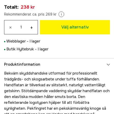
6
Totalt
:
238 kr
238 kr
7
Rekommenderat ca. pris 269 kr
i
238 kr
8
×
+
Välj alternativ
238 kr
9
Webblager -
I lager
238 kr
10
Butik Hyltebruk -
I lager
238 kr
12
Produktinformation
238 kr
Bekväm skyddshandske utformad för professionellt
trädgårds- och skogsarbete under tuffa förhållanden.
Handflatan är tillverkad av slitstarkt, naturligt vattentåligt
getskinn. Stötdämpande vaddering skyddar handflatan och
den elastiska mudden håller smuts borta. Den
reflekterande logotypen hjälper till att förbättra
synligheten. Pekfingret har en pekskärmsvänlig knoge så