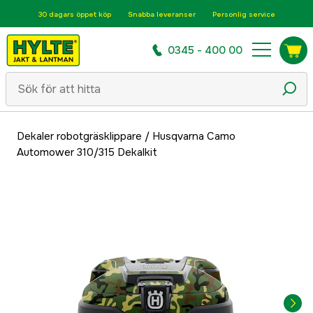
30 dagars öppet köp
Snabba leveranser
Personlig service
0345 - 400 00
Dekaler robotgräsklippare
/
Husqvarna Camo
Automower 310/315 Dekalkit