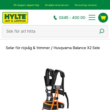
30 dagars öppet köp
Snabba leveranser
Personlig service
0345 - 400 00
Selar för röjsåg & trimmer
/
Husqvarna Balance X2 Sele