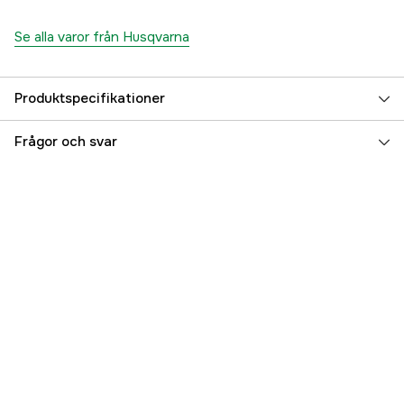
Se alla varor från Husqvarna
Produktspecifikationer
Garanti
3 år
Frågor och svar
Global Garanti
yes
Referensnummer
2000003799
Tillverkarens artikelnummer
5477760-01
EAN
7333377642126