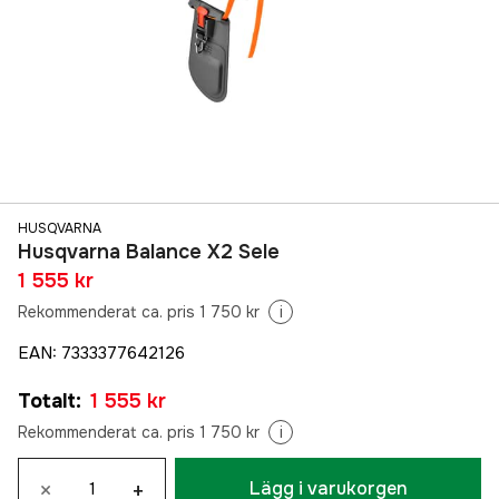
HUSQVARNA
Husqvarna Balance X2 Sele
1 555 kr
Rekommenderat ca. pris 1 750 kr
i
EAN
:
7333377642126
Totalt
:
1 555 kr
Rekommenderat ca. pris 1 750 kr
i
×
+
Lägg i varukorgen