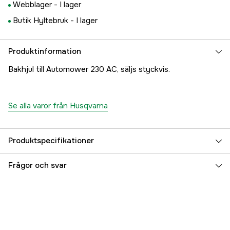
Webblager -
I lager
Butik Hyltebruk -
I lager
Produktinformation
Bakhjul till Automower 230 AC, säljs styckvis.
Se alla varor från Husqvarna
Produktspecifikationer
Garanti
1 år
Frågor och svar
Global Garanti
yes
Referensnummer
1000279072
Tillverkarens artikelnummer
5449058-04