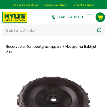
30 dagars öppet köp
Snabba leveranser
Personlig service
0345 - 400 00
Reservdelar för robotgräsklippare
/
Husqvarna Bakhjul
230