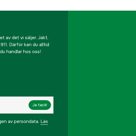
App-stöd
Avspolningsbar
Batterikapacitet
 av det vi säljer. Jakt,
911. Därför kan du alltid
Begränsning
r du handlar hos oss!
Klippbredd
Klipphöjd max
Klipphöjd min
Ja tack!
Klippsystem
ngen av persondata.
Läs
Ljudnivå