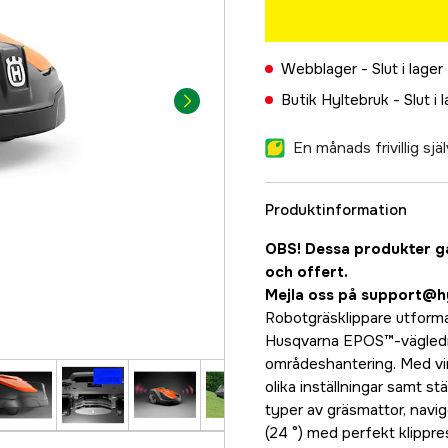
Webblager -
Slut i lager
Butik Hyltebruk -
Slut i 
En månads frivillig sj
Produktinformation
OBS! Dessa produkter går
och offert.
Mejla oss på
support@h
Robotgräsklippare utforma
Husqvarna EPOS™-vägledn
områdeshantering. Med vir
olika inställningar samt stäl
typer av gräsmattor, navig
(24 °) med perfekt klippre