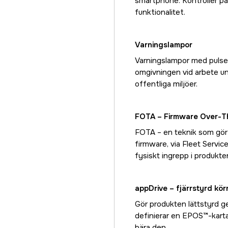
smartphone. Kontroller p
funktionalitet.
Varningslampor
Varningslampor med pulser
omgivningen vid arbete un
offentliga miljöer.
FOTA – Firmware Over-T
FOTA – en teknik som gör 
firmware, via Fleet Servi
fysiskt ingrepp i produkte
appDrive – fjärrstyrd kör
Gör produkten lättstyrd 
definierar en EPOS™-karta
bära den.