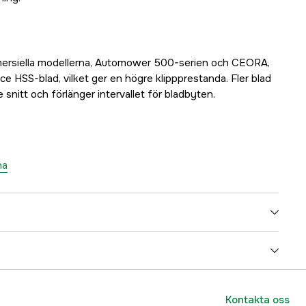
mmersiella modellerna, Automower 500-serien och CEORA,
e HSS-blad, vilket ger en högre klippprestanda. Fler blad
re snitt och förlänger intervallet för bladbyten.
na
5000 m²
arbetsområdet
45 %
Kontakta oss