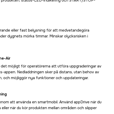
å produkten, status-LED-indikering och START/STOP-
ande eller fast belysning för att medvetandegöra
der dygnets mörka timmar. Minskar olycksrisken i
he-Air
det möjligt för operatörerna att utföra uppgraderingar av
ces-appen. Nedladdningen sker på distans, utan behov av
n, och möjliggör nya funktioner och uppdateringar.
ning
genom att använda en smartmobil. Använd appDrive när du
 eller när du kör produkten mellan områden och slipper