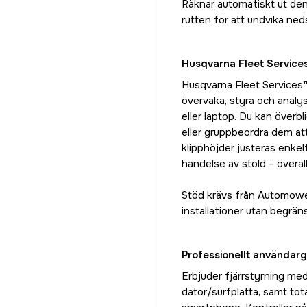
Räknar automatiskt ut den 
rutten för att undvika neds
Husqvarna Fleet Service
Husqvarna Fleet Services™ 
övervaka, styra och analy
eller laptop. Du kan överb
eller gruppbeordra dem att 
klipphöjder justeras enkel
händelse av stöld – överall
Stöd krävs från Automower
installationer utan begrän
Professionellt användarg
Erbjuder fjärrstyrning me
dator/surfplatta, samt tot