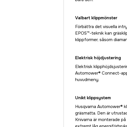
Valbart klippmönster
Förbättra det visuella in
EPOS™-teknik kan gräsklipp
klippformer, såsom diamant
Elektrisk höjdjustering
Elektrisk klipphöjdsjuster
Automower® Connect-appen.
huvudmeny.
Unikt klippsystem
Husqvarna Automower® klipp
gräsmatta. Den är utrustad
Knivarna är monterade på 
extremt låg energiförbruk