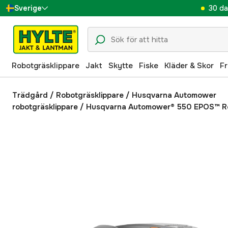
30 da
Sverige
Danmark
Suomi
Robotgräsklippare
Jakt
Skytte
Fiske
Kläder & Skor
Fr
Norge
Deutschland
Trädgård
/
Robotgräsklippare
/
Husqvarna Automower
robotgräsklippare
/
Husqvarna Automower® 550 EPOS™ Ro