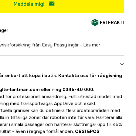
Meddela mig!
FRI FRAKT!
lager
älvriskförsäkring från Easy Peasy ingår -
läs mer
 enbart att köpa i butik. Kontakta oss för rådgivning
ylte-lantman.com
eller ring
0345-40 000
.
d för professionell användning. Fullt utrustad modell med
ing med transportvägar, AppDrive och exakt
tuella gränser kan du definiera flera arbetsområden med
la in tillfälliga zoner där roboten inte får vara. Hanterar alla
erar i smala passager och hanterar sluttningar upp till 45%
sultat - även i regniga förhållanden.
OBS! EPOS