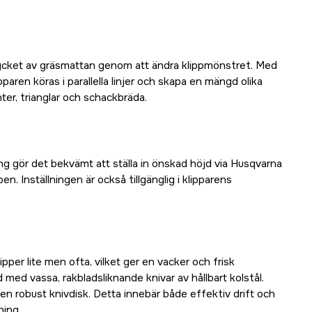
trycket av gräsmattan genom att ändra klippmönstret. Med
aren köras i parallella linjer och skapa en mängd olika
er, trianglar och schackbräda.
ing gör det bekvämt att ställa in önskad höjd via Husqvarna
 Inställningen är också tillgänglig i klipparens
er lite men ofta, vilket ger en vacker och frisk
 med vassa, rakbladsliknande knivar av hållbart kolstål.
en robust knivdisk. Detta innebär både effektiv drift och
ning.