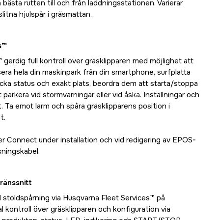
bästa rutten till och från laddningsstationen. Varierar
litna hjulspår i gräsmattan.
s™
gerdig full kontroll över gräsklipparen med möjlighet att
sera hela din maskinpark från din smartphone, surfplatta
licka status och exakt plats, beordra dem att starta/stoppa
parkera vid stormvarningar eller vid åska. Inställningar och
t. Ta emot larm och spåra gräsklipparens position i
t.
 Connect under installation och vid redigering av EPOS-
sningskabel.
ränssnitt
d stöldspårning via Husqvarna Fleet Services™ på
al kontroll över gräsklipparen och konfiguration via