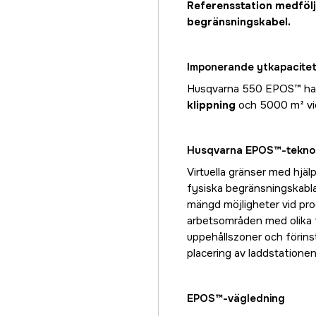
Referensstation medfölje
begränsningskabel.
Imponerande ytkapacite
Husqvarna 550 EPOS™ har 
klippning
och 5000 m² vid
Husqvarna EPOS™-tekno
Virtuella gränser med hjäl
fysiska begränsningskabla
mängd möjligheter vid prog
arbetsområden med olika tim
uppehållszoner och förinstä
placering av laddstationen
EPOS™-vägledning