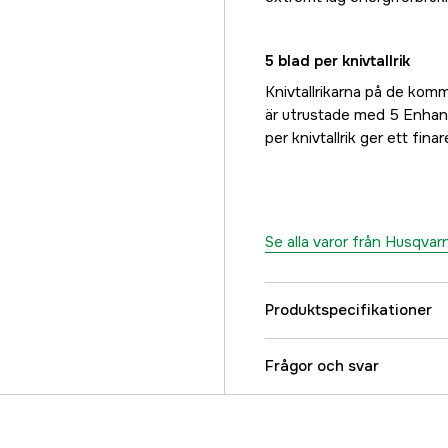
5 blad per knivtallrik
Knivtallrikarna på de ko
är utrustade med 5 Enhanc
per knivtallrik ger ett fina
Se alla varor från Husqvar
Produktspecifikationer
Maximalt klippområde
Frågor och svar
Maximal lutning inom 