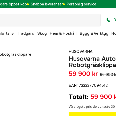
gars öppet köp
Snabba leveranser
Personlig service
0
iluftsliv
Trädgård
Skog
Hem & Hushåll
Bygg & Verktyg
H
HUSQVARNA
botgräsklippare
Husqvarna Aut
Robotgräsklippa
59 900 kr
66 900 k
EAN
:
7333377094512
Totalt
:
59 900 
Vårt lägsta pris de senaste 3