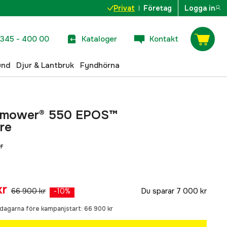
Privat
Företag
Logga in
345 - 400 00
Kataloger
Kontakt
und
Djur & Lantbruk
Fyndhörna
omower® 550 EPOS™
re
r
kr
66 900 kr
Du sparar
7 000 kr
-
10
%
0 dagarna före kampanjstart:
66 900 kr