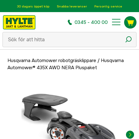
30 dagars öppet köp
Snabba leveranser
Personlig service
0345 - 400 00
Husqvarna Automower robotgräsklippare
/
Husqvarna
Automower® 435X AWD NERA Pluspaket