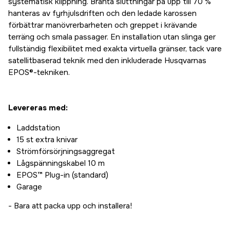
systematisk klippning. Branta sluttningar på upp till 70 %
hanteras av fyrhjulsdriften och den ledade karossen
förbättrar manövrerbarheten och greppet i krävande
terräng och smala passager. En installation utan slinga ger
fullständig flexibilitet med exakta virtuella gränser, tack vare
satellitbaserad teknik med den inkluderade Husqvarnas
EPOS®-tekniken.
Levereras med:
Laddstation
15 st extra knivar
Strömförsörjningsaggregat
Lågspänningskabel 10 m
EPOS™ Plug-in (standard)
Garage
- Bara att packa upp och installera!