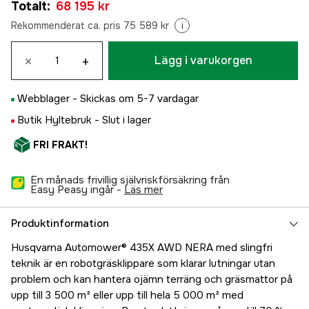
Totalt
:
68 195 kr
Rekommenderat ca. pris 75 589 kr
i
×
+
Lägg i varukorgen
Webblager -
Skickas om 5-7 vardagar
Butik Hyltebruk -
Slut i lager
FRI FRAKT!
En månads frivillig självriskförsäkring från
Easy Peasy ingår -
läs mer
Produktinformation
Husqvarna Automower® 435X AWD NERA med slingfri
teknik är en robotgräsklippare som klarar lutningar utan
problem och kan hantera ojämn terräng och gräsmattor på
upp till 3 500 m² eller upp till hela 5 000 m² med