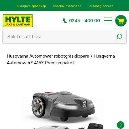
30 dagars öppet köp
Snabba leveranser
Personlig service
0345 - 400 00
Husqvarna Automower robotgräsklippare
/
Husqvarna
Automower® 415X Premiumpaket