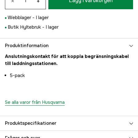
×
+
Lägg i varukorgen
Webblager -
I lager
Butik Hyltebruk -
I lager
Produktinformation
Anslutningskontakt för att koppla begränsningskabel
till laddningsstationen.
5-pack
Se alla varor från Husqvarna
Produktspecifikationer
Global Garanti
yes