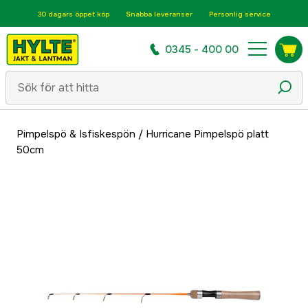
30 dagars öppet köp
Snabba leveranser
Personlig service
0345 - 400 00
Pimpelspö & Isfiskespön
/
Hurricane Pimpelspö platt
50cm