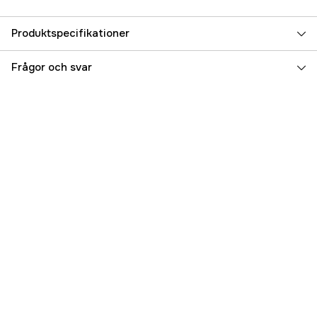
Produktspecifikationer
Referensnummer
5000064739
Frågor och svar
Tillverkarens artikelnummer
FLT50
EAN
7340010387467