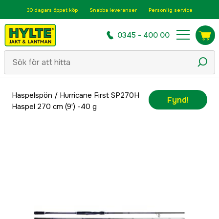
30 dagars öppet köp
Snabba leveranser
Personlig service
0345 - 400 00
Haspelspön
/
Hurricane First SP270H
Fynd!
Haspel 270 cm (9') -40 g