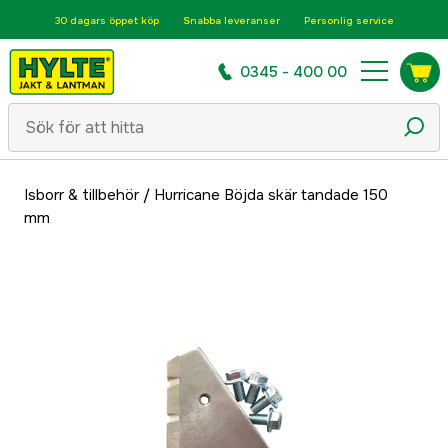
30 dagars öppet köp
Snabba leveranser
Personlig service
0345 - 400 00
Isborr & tillbehör
/
Hurricane Böjda skär tandade 150
mm