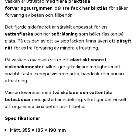
Väskan är utrustad med
flera praktiska
förvaringsutrymmen
, där
tre fack har blixtlås
för säker
förvaring av beten och tillbehör.
Det fjärde sidofacket är särskilt anpassat för en
vattenflaska
och har
snörlåsning
som håller flaskan på
plats. På utsidan av ett av sidofacken finns även ett
påsytt
nät
för extra förvaring av mindre utrustning.
På väskans ovansida sitter ett
elastiskt snöre i
sicksackmönster
, vilket ger ytterligare möjligheter att
snabbt fästa exempelvis regnjacka, handduk eller annan
utrustning.
Väskan levereras med
två skålade och vattentäta
betesboxar
med justerbar indelning, vilket gör det enkelt
att organisera dina beten och tillbehör.
Specifikationer:
Mått:
355 × 185 × 190 mm