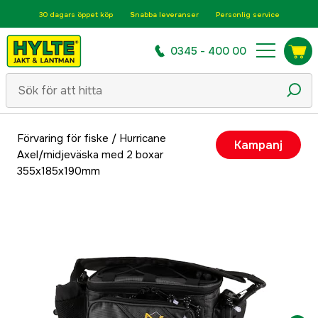
30 dagars öppet köp
Snabba leveranser
Personlig service
0345 - 400 00
Förvaring för fiske
/
Hurricane
Kampanj
Axel/midjeväska med 2 boxar
355x185x190mm