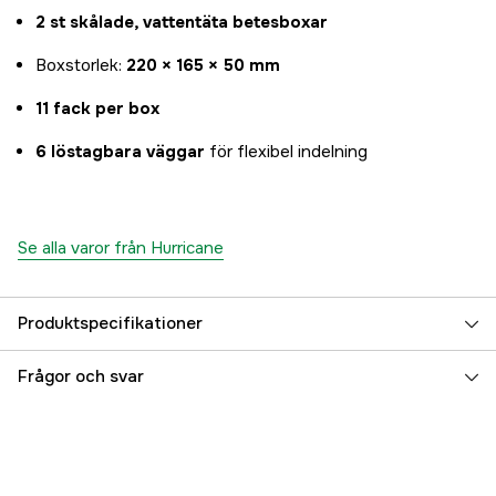
2 st skålade, vattentäta betesboxar
Boxstorlek:
220 × 165 × 50 mm
11 fack per box
6 löstagbara väggar
för flexibel indelning
Se alla varor från Hurricane
Produktspecifikationer
Referensnummer
5000096031
Frågor och svar
Tillverkarens artikelnummer
47940
EAN
7340010311912