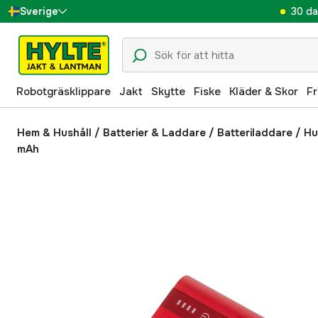
30 da
Sverige
Danmark
Suomi
Robotgräsklippare
Jakt
Skytte
Fiske
Kläder & Skor
Fr
Norge
Deutschland
Hem & Hushåll
/
Batterier & Laddare
/
Batteriladdare
/
Hu
mAh