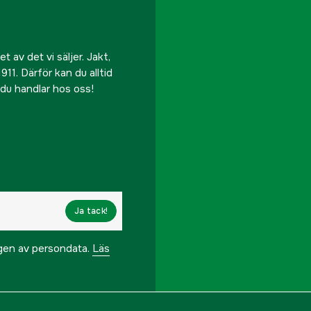
 av det vi säljer. Jakt,
911. Därför kan du alltid
r du handlar hos oss!
Ja tack!
ngen av persondata.
Läs