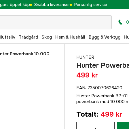
gars öppet köp
Snabba leveranser
Personlig service
0
iluftsliv
Trädgård
Skog
Hem & Hushåll
Bygg & Verktyg
H
nter Powerbank 10.000
HUNTER
Hunter Powerb
499 kr
EAN
:
7350070626420
Hunter Powerbank BP-01 ä
powerbank med 10 000 mAh
Totalt
:
499 kr