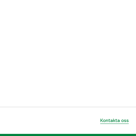
ummer
TL20160
7350070626420
Kontakta oss