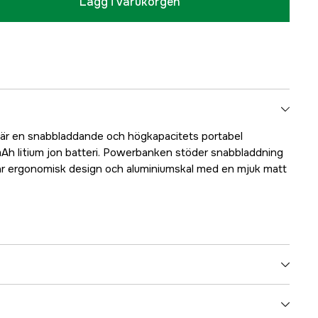
Lägg i varukorgen
r en snabbladdande och högkapacitets portabel
 litium jon batteri. Powerbanken stöder snabbladdning
ar ergonomisk design och aluminiumskal med en mjuk matt
3000046277