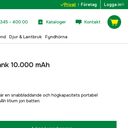
Privat
Företag
Logga in
345 - 400 00
Kataloger
Kontakt
und
Djur & Lantbruk
Fyndhörna
ank 10.000 mAh
r en snabbladdande och högkapacitets portabel
 litium jon batteri.