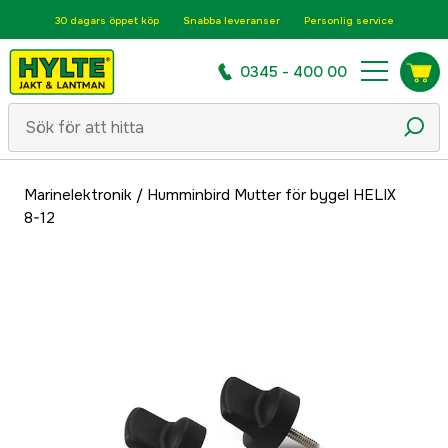
30 dagars öppet köp
Snabba leveranser
Personlig service
0345 - 400 00
Marinelektronik
/
Humminbird Mutter för bygel HELIX
8-12