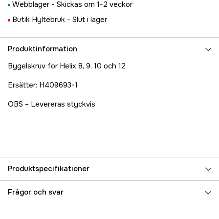
Webblager -
Skickas om 1-2 veckor
Butik Hyltebruk -
Slut i lager
Produktinformation
Bygelskruv för Helix 8, 9, 10 och 12
Ersätter: H409693-1
OBS – Levereras styckvis
Produktspecifikationer
Referensnummer
5000079215
Frågor och svar
Tillverkarens artikelnummer
H740195-1