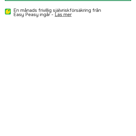
En månads frivillig självriskförsäkring från
Easy Peasy ingår -
läs mer