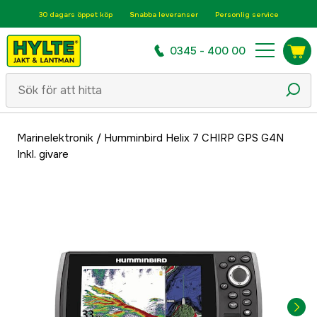
30 dagars öppet köp
Snabba leveranser
Personlig service
0345 - 400 00
Marinelektronik
/
Humminbird Helix 7 CHIRP GPS G4N
Inkl. givare