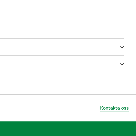
5000079355
ummer
H410190-1
082324048999
Kontakta oss