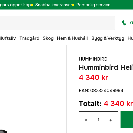
gars öppet köp
Snabba leveranser
Personlig service
0
iluftsliv
Trädgård
Skog
Hem & Hushåll
Bygg & Verktyg
H
HUMMINBIRD
Humminbird Hel
4 340 kr
EAN
:
082324048999
Totalt
:
4 340 kr
×
+