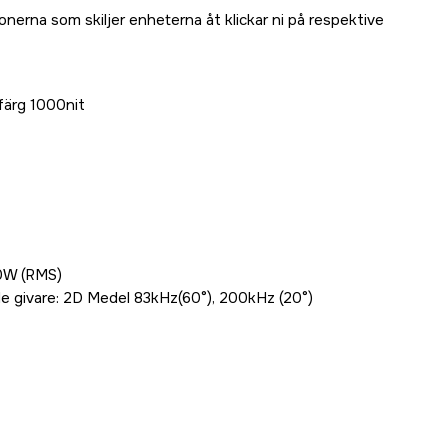
onerna som skiljer enheterna åt klickar ni på respektive
färg 1000nit
0W (RMS)
 givare: 2D Medel 83kHz(60°), 200kHz (20°)