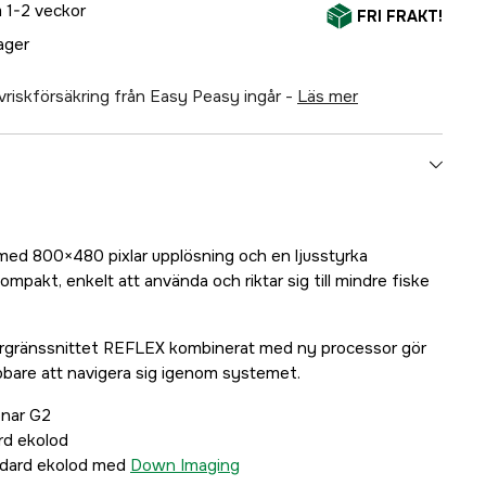
 1-2 veckor
FRI FRAKT!
lager
älvriskförsäkring från Easy Peasy ingår -
läs mer
med 800×480 pixlar upplösning och en ljusstyrka
ompakt, enkelt att använda och riktar sig till mindre fiske
rgränssnittet REFLEX kombinerat med ny processor gör
bare att navigera sig igenom systemet.
onar G2
rd ekolod
dard ekolod med
Down Imaging