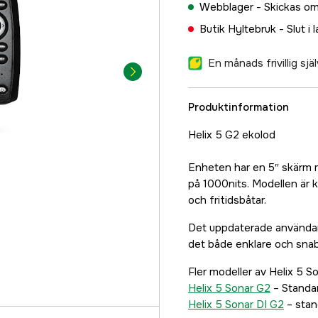
Webblager -
Skickas om
Butik Hyltebruk -
Slut i 
En månads frivillig sj
Produktinformation
Helix 5 G2 ekolod
Enheten har en 5″ skärm 
på 1000nits. Modellen är k
och fritidsbåtar.
Det uppdaterade använda
det både enklare och snab
Fler modeller av Helix 5 S
Helix 5 Sonar G2
– Standa
Helix 5 Sonar DI G2
– stan