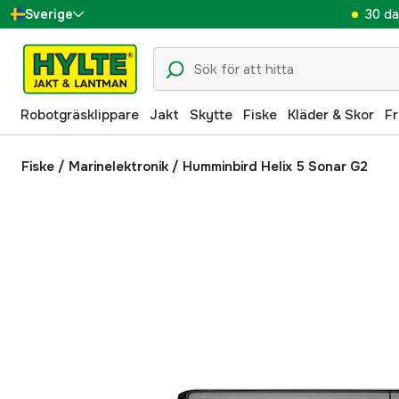
30 da
Sverige
Danmark
Suomi
Robotgräsklippare
Jakt
Skytte
Fiske
Kläder & Skor
Fr
Norge
Deutschland
Fiske
/
Marinelektronik
/
Humminbird Helix 5 Sonar G2