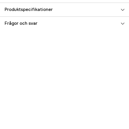
Produktspecifikationer
Referensnummer
3000026955
Frågor och svar
Tillverkarens artikelnummer
33332-29
EAN
4251156218887