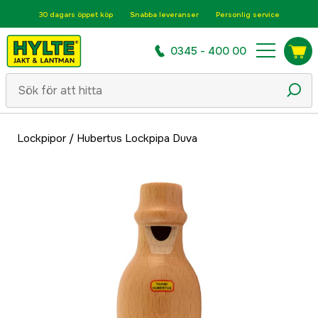
30 dagars öppet köp
Snabba leveranser
Personlig service
0345 - 400 00
Lockpipor
/
Hubertus Lockpipa Duva