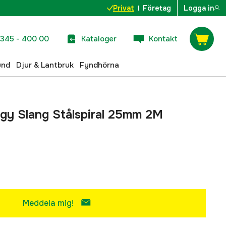
Privat
Företag
Logga in
345 - 400 00
Kataloger
Kontakt
und
Djur & Lantbruk
Fyndhörna
gy Slang Stålspiral 25mm 2M
Meddela mig!