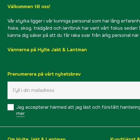
Välkommen till oss!
Vår styrka ligger i vår kunniga personal som har lång erfarenhet
fiske, skog, trädgård och lantbruk har varit vårt fokus sedan 1
känna dig säker på att du får raka svar från ärlig personal nä
Vännerna på Hylte Jakt & Lantman
Prenumerera på vårt nyhetsbrev
Jag accepterar härmed att jag läst och förstått hanteri
mer
Om Hylte Jakt & Lantman
Kundtjänst 