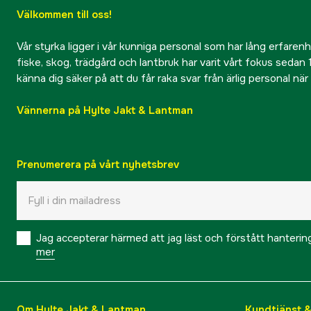
Välkommen till oss!
Vår styrka ligger i vår kunniga personal som har lång erfarenhet
fiske, skog, trädgård och lantbruk har varit vårt fokus sedan 1
känna dig säker på att du får raka svar från ärlig personal nä
Vännerna på Hylte Jakt & Lantman
Prenumerera på vårt nyhetsbrev
Jag accepterar härmed att jag läst och förstått hanteri
mer
Om Hylte Jakt & Lantman
Kundtjänst 