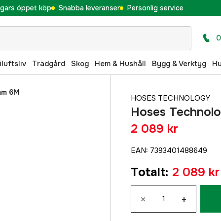
gars öppet köp
Snabba leveranser
Personlig service
0
iluftsliv
Trädgård
Skog
Hem & Hushåll
Bygg & Verktyg
H
mm 6M
HOSES TECHNOLOGY
Hoses Technolo
2 089 kr
EAN
:
7393401488649
Totalt
:
2 089 kr
×
+