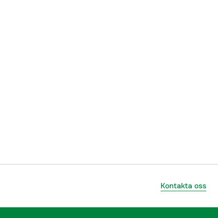
7393401488649
Kontakta oss