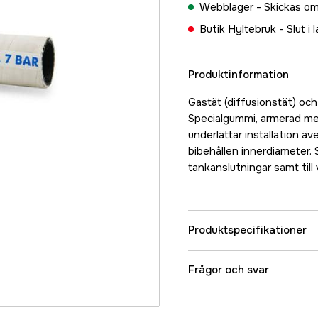
Webblager -
Skickas om
Butik Hyltebruk -
Slut i 
Produktinformation
Gastät (diffusionstät) och
Specialgummi, armerad med
underlättar installation ä
bibehållen innerdiameter.
tankanslutningar samt till 
Produktspecifikationer
Referensnummer
Frågor och svar
Tillverkarens artikeln