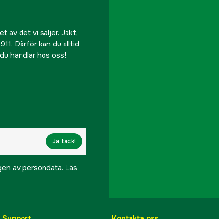
 av det vi säljer. Jakt,
911. Därför kan du alltid
r du handlar hos oss!
Ja tack!
ngen av persondata.
Läs
& Support
Kontakta oss