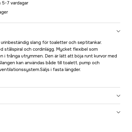
 5-7 vardagar
lager
 urinbeständig slang för toaletter och septitankar.
 stålspiral och cordinlägg. Mycket flexibel som
ven i trånga utrymmen. Den är lätt att böja runt kurvor med
 Slangen kan användas både till toalett, pump och
ventilationssystem.Säljs i fasta längder.
5000023897
ummer
17.48864