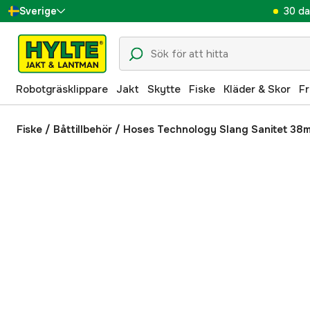
30 da
Sverige
Danmark
Suomi
Robotgräsklippare
Jakt
Skytte
Fiske
Kläder & Skor
Fr
Norge
Deutschland
Fiske
/
Båttillbehör
/
Hoses Technology Slang Sanitet 38