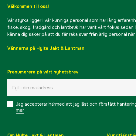
Välkommen till oss!
Vår styrka ligger i vår kunniga personal som har lång erfarenhet
fiske, skog, trädgård och lantbruk har varit vårt fokus sedan 1
känna dig säker på att du får raka svar från ärlig personal nä
Vännerna på Hylte Jakt & Lantman
Prenumerera på vårt nyhetsbrev
Jag accepterar härmed att jag läst och förstått hanteri
mer
Om Hylte Jakt & Lantman
Kundtjänst 