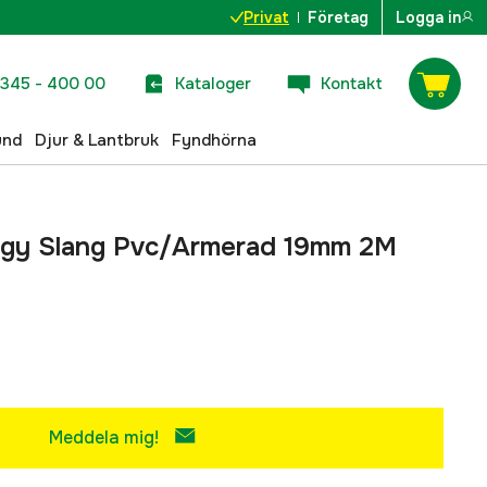
Privat
Företag
Logga in
345 - 400 00
Kataloger
Kontakt
und
Djur & Lantbruk
Fyndhörna
gy Slang Pvc/Armerad 19mm 2M
Meddela mig!