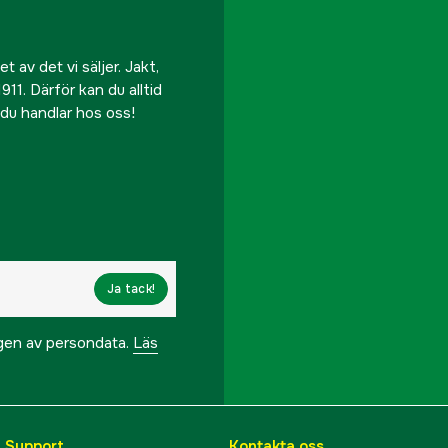
 av det vi säljer. Jakt,
911. Därför kan du alltid
r du handlar hos oss!
Ja tack!
ngen av persondata.
Läs
& Support
Kontakta oss