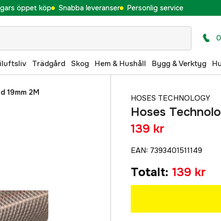
gars öppet köp
Snabba leveranser
Personlig service
0
iluftsliv
Trädgård
Skog
Hem & Hushåll
Bygg & Verktyg
H
ad 19mm 2M
HOSES TECHNOLOGY
Hoses Technolo
139 kr
EAN
:
7393401511149
Totalt
:
139 kr