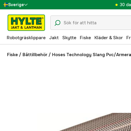
30 da
Sverige
Danmark
Suomi
Robotgräsklippare
Jakt
Skytte
Fiske
Kläder & Skor
Fr
Norge
Deutschland
Fiske
/
Båttillbehör
/
Hoses Technology Slang Pvc/Armer