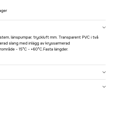
lager
stem, länspumpar, tryckluft mm. Transparent PVC i två
rmerad slang med inlägg av kryssarmerad
rområde - 15°C - +60°C.Fasta längder.
5000023878
ummer
17.51114
7393401511149