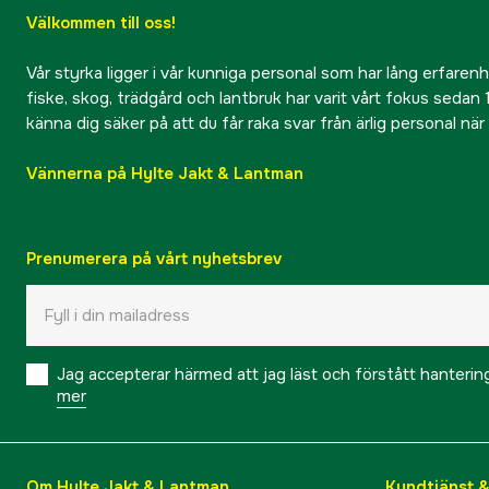
Välkommen till oss!
Vår styrka ligger i vår kunniga personal som har lång erfarenhet
fiske, skog, trädgård och lantbruk har varit vårt fokus sedan 1
känna dig säker på att du får raka svar från ärlig personal nä
Vännerna på Hylte Jakt & Lantman
Prenumerera på vårt nyhetsbrev
Jag accepterar härmed att jag läst och förstått hanteri
mer
Om Hylte Jakt & Lantman
Kundtjänst 