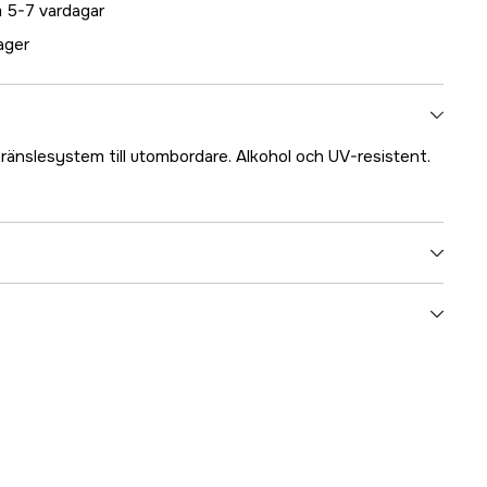
 5-7 vardagar
lager
änslesystem till utombordare. Alkohol och UV-resistent.
5000023860
ummer
17.4842
7393401048423