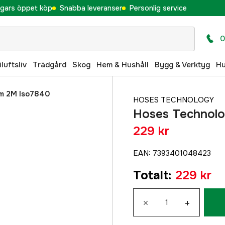
gars öppet köp
Snabba leveranser
Personlig service
0
iluftsliv
Trädgård
Skog
Hem & Hushåll
Bygg & Verktyg
H
mm 2M Iso7840
HOSES TECHNOLOGY
Hoses Technolo
229 kr
EAN
:
7393401048423
Totalt
:
229 kr
×
+