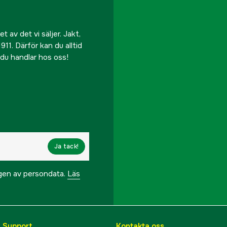
 av det vi säljer. Jakt,
911. Därför kan du alltid
r du handlar hos oss!
Ja tack!
ngen av persondata.
Läs
& Support
Kontakta oss