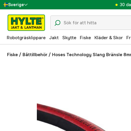
30 da
Sverige
Danmark
Suomi
Robotgräsklippare
Jakt
Skytte
Fiske
Kläder & Skor
Fr
Norge
Deutschland
Fiske
/
Båttillbehör
/
Hoses Technology Slang Bränsle 8