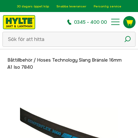
30 dagars öppet köp
Snabba leveranser
Personlig service
0345 - 400 00
Båttillbehör
/
Hoses Technology Slang Bränsle 16mm
A1 Iso 7840