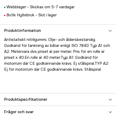
Webblager -
Skickas om 5-7 vardagar
Butik Hyltebruk -
Slut i lager
Produktinformation
Antistatiskt nitrilgummi. Olje- och åldersbeständig.
Godkänd för tankning av båtar enligt ISO 7840 Typ A1 och
A2. Metervara dvs priset är per meter. Pris för en rulle är
priset x 40.En rulle är 40 meter.Typ A1: Godkänd för
motorrum där CE godkännande krävs. Ej stålspiral.TYP A2:
Ej för motorrum där CE godkännande krävs. Stålspiral.
Produktspecifikationer
Referensnummer
5000023855
Frågor och svar