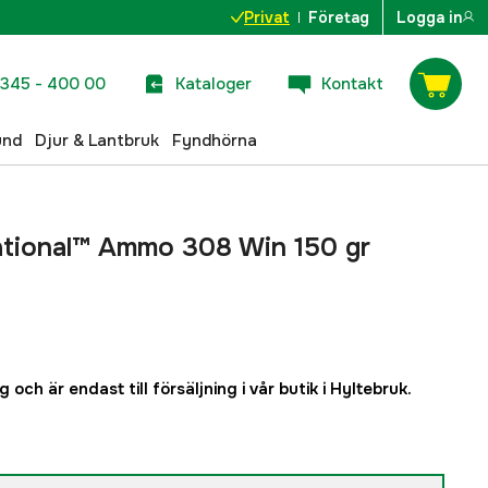
Privat
Företag
Logga in
345 - 400 00
Kataloger
Kontakt
und
Djur & Lantbruk
Fyndhörna
ational™ Ammo 308 Win 150 gr
 och är endast till försäljning i vår butik i Hyltebruk.