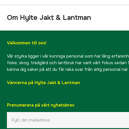
Om Hylte Jakt & Lantman
Välkommen till oss!
Vår styrka ligger i vår kunniga personal som har lång erfarenhet
fiske, skog, trädgård och lantbruk har varit vårt fokus sedan 1
känna dig säker på att du får raka svar från ärlig personal nä
Vännerna på Hylte Jakt & Lantman
Prenumerera på vårt nyhetsbrev