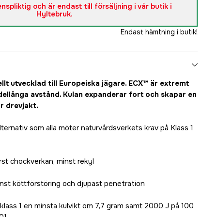
spliktig och är endast till försäljning i vår butik i
Hyltebruk.
Endast hämtning i butik!
llt utvecklad till Europeiska jägare. ECX™ är extremt
edellånga avstånd. Kulan expanderar fort och skapar en
r drevjakt.
alternativ som alla möter naturvårdsverkets krav på Klass 1
rst chockverkan, minst rekyl
inst köttförstöring och djupast penetration
ör klass 1 en minsta kulvikt om 7,7 gram samt 2000 J på 100