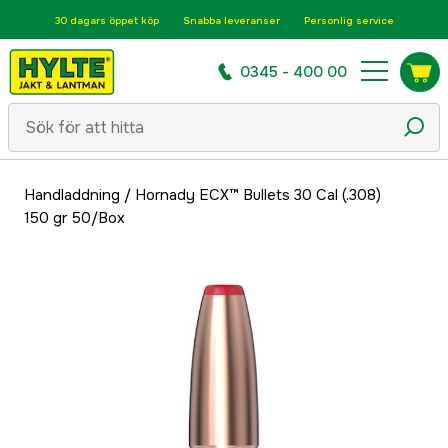
30 dagars öppet köp
Snabba leveranser
Personlig service
0345 - 400 00
Handladdning
/
Hornady ECX™ Bullets 30 Cal (.308)
150 gr 50/Box