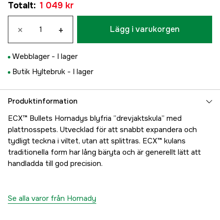
Totalt
:
1 049 kr
×
+
Lägg i varukorgen
Webblager -
I lager
Butik Hyltebruk -
I lager
Produktinformation
ECX™ Bullets Hornadys blyfria ”drevjaktskula” med
plattnosspets. Utvecklad för att snabbt expandera och
tydligt teckna i viltet, utan att splittras. ECX™ kulans
traditionella form har lång bäryta och är generellt lätt att
handladda till god precision.
Se alla varor från Hornady