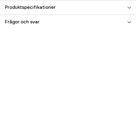
Produktspecifikationer
Caliber
.30
Frågor och svar
Referensnummer
3000078257
Tillverkarens artikelnummer
H30372
EAN
90255303728