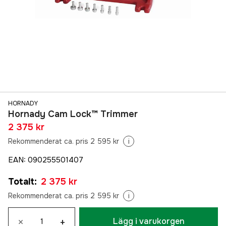
HORNADY
Hornady Cam Lock™ Trimmer
2 375 kr
Rekommenderat ca. pris 2 595 kr
i
EAN
:
090255501407
Totalt
:
2 375 kr
Rekommenderat ca. pris 2 595 kr
i
×
+
Lägg i varukorgen