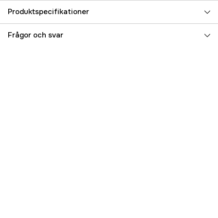
Produktspecifikationer
Referensnummer
3000034316
Frågor och svar
Tillverkarens artikelnummer
050140
EAN
090255501407