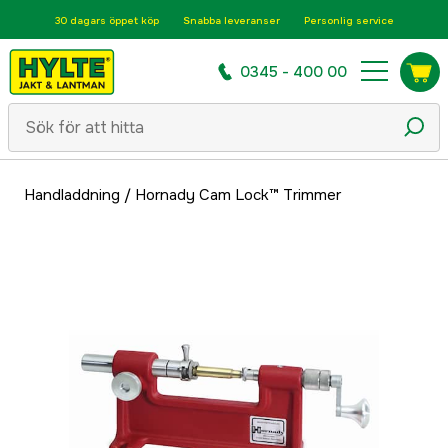
30 dagars öppet köp
Snabba leveranser
Personlig service
0345 - 400 00
Handladdning
/
Hornady Cam Lock™ Trimmer