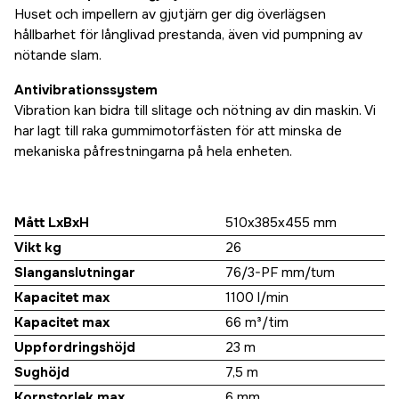
Huset och impellern av gjutjärn ger dig överlägsen
hållbarhet för långlivad prestanda, även vid pumpning av
nötande slam.
Antivibrationssystem
Vibration kan bidra till slitage och nötning av din maskin. Vi
har lagt till raka gummimotorfästen för att minska de
mekaniska påfrestningarna på hela enheten.
Mått LxBxH
510x385x455 mm
Vikt kg
26
Slanganslutningar
76/3-PF mm/tum
Kapacitet max
1100 l/min
Kapacitet max
66 m³/tim
Uppfordringshöjd
23 m
Sughöjd
7,5 m
Kornstorlek max
6 mm