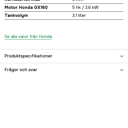
Motor Honda GX160
5 hk / 3,6 kW
Tankvolym
3,1 liter
Se alla varor från Honda
Produktspecifikationer
Vattenpump användningsområde
Dränering/
Frågor och svar
Översvämmning
Vattenpump för
Saltvatten, Sötvatten, Smutsvatten
Effekt
3.6 kW
Drivkälla
Bensin 4-takt
Maximal lyfthöjd
23 m