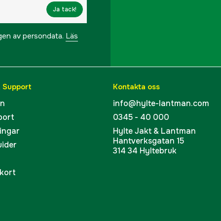
Ja tack!
Drivkälla
ngen av persondata.
Läs
Motor
Motoreffekt
& Support
Kontakta oss
Typ av start
en
info@hylte-lantman.com
port
0345 - 40 000
Tankvolym
ingar
Hylte Jakt & Lantman
Hantverksgatan 15
Bränsleförbrukning
uider
314 34 Hyltebruk
Ljudisolerad
kort
Ljudnivå
Mått BxLxH