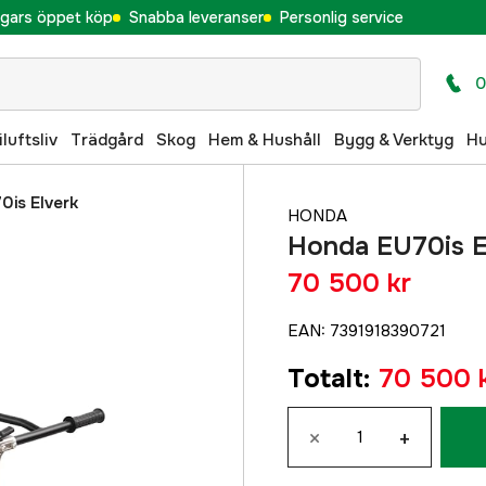
gars öppet köp
Snabba leveranser
Personlig service
0
iluftsliv
Trädgård
Skog
Hem & Hushåll
Bygg & Verktyg
H
0is Elverk
HONDA
Honda EU70is E
70 500 kr
EAN
:
7391918390721
Totalt
:
70 500 
×
+