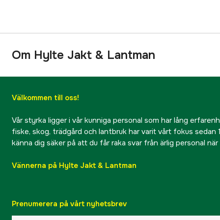
Om Hylte Jakt & Lantman
Välkommen till oss!
Vår styrka ligger i vår kunniga personal som har lång erfarenhet
fiske, skog, trädgård och lantbruk har varit vårt fokus sedan 1
känna dig säker på att du får raka svar från ärlig personal nä
Vännerna på Hylte Jakt & Lantman
Prenumerera på vårt nyhetsbrev