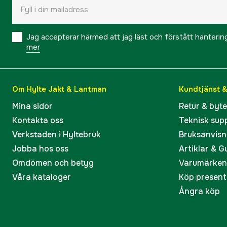
Jag accepterar härmed att jag läst och förstått hanteri
mer
Om Hylte Jakt & Lantman
Kundtjänst 
Mina sidor
Retur & byt
Kontakta oss
Teknisk sup
Verkstaden i Hyltebruk
Bruksanvisn
Jobba hos oss
Artiklar & G
Omdömen och betyg
Varumärken
Våra kataloger
Köp present
Ångra köp