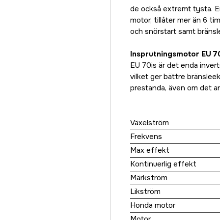
de också extremt tysta. E
motor, tillåter mer än 6 t
och snörstart samt bräns
Insprutningsmotor EU 7
EU 70is är det enda inver
vilket ger bättre bränslee
prestanda, även om det a
Växelström
Frekvens
Max effekt
Kontinuerlig effekt
Märkström
Likström
Honda motor
Motor