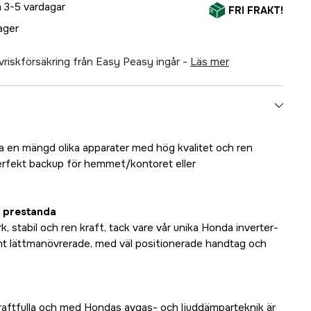
 3-5 vardagar
FRI FRAKT!
lager
älvriskförsäkring från Easy Peasy ingår -
läs mer
a en mängd olika apparater med hög kvalitet och ren
perfekt backup för hemmet/kontoret eller
a prestanda
 stabil och ren kraft, tack vare vår unika Honda inverter-
mt lättmanövrerade, med väl positionerade handtag och
kraftfulla och med Hondas avgas- och ljuddämparteknik är