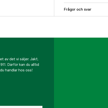
Effekt (P), kont.
Frågor och svar
Effekt (P), max
Effekt (S), kont.
Faser
Driftspänning
 av det vi säljer. Jakt,
911. Därför kan du alltid
Typ av spänningsregul
r du handlar hos oss!
Eluttag
Kapslingsklass
Funktioner