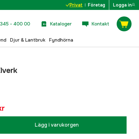
Privat
Företag
Logga in
345 - 400 00
Kataloger
Kontakt
und
Djur & Lantbruk
Fyndhörna
lverk
kr
Lägg i varukorgen