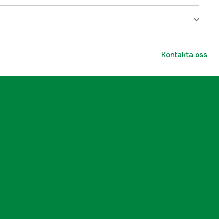
5.5 kW
7 kW
Kontakta oss
6.8 kVA
1-fas
230 V
ator
Inverter
1x230V/32A, 2x230V/16A
IP23
Parallellkopplingsbar, Oljevakt, Smart-Throttle