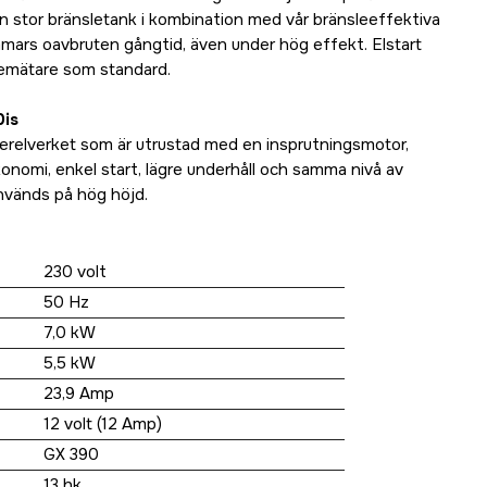
n stor bränsletank i kombination med vår bränsleeffektiva
immars oavbruten gångtid, även under hög effekt. Elstart
lemätare som standard.
0is
terelverket som är utrustad med en insprutningsmotor,
konomi, enkel start, lägre underhåll och samma nivå av
nvänds på hög höjd.
230 volt
50 Hz
7,0 kW
5,5 kW
23,9 Amp
12 volt (12 Amp)
GX 390
13 hk