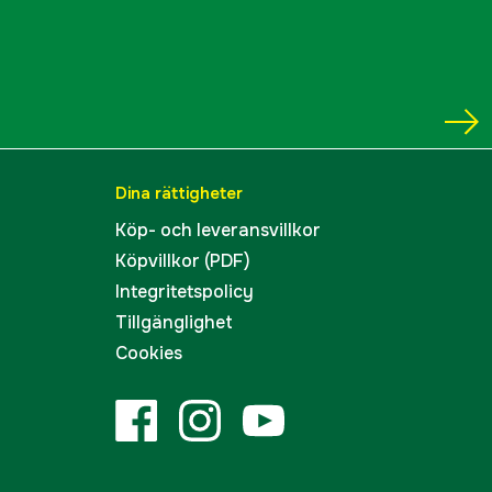
Bensin 4-takt
Honda GX390
11.7 hk
Dina rättigheter
Elstart, Snörstart
Köp- och leveransvillkor
Köpvillkor (PDF)
19.2 l
Integritetspolicy
3 l/h
Tillgänglighet
Cookies
yes
75 dB(A)
70 x 119, 8 x 72,1 cm