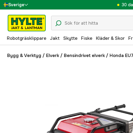
30 da
Sverige
Danmark
Suomi
Robotgräsklippare
Jakt
Skytte
Fiske
Kläder & Skor
Fr
Norge
Deutschland
Bygg & Verktyg
/
Elverk
/
Bensindrivet elverk
/
Honda EU7