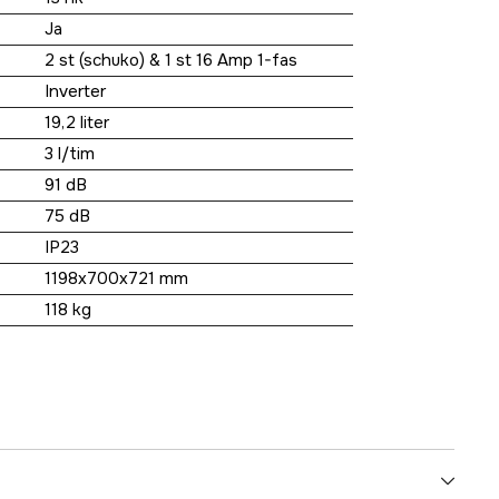
Ja
2 st (schuko) & 1 st 16 Amp 1-fas
Inverter
19,2 liter
3 l/tim
91 dB
75 dB
IP23
1198x700x721 mm
118 kg