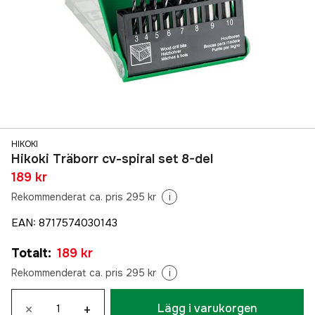
HIKOKI
Hikoki Träborr cv-spiral set 8-del
189 kr
Rekommenderat ca. pris 295 kr
i
EAN
:
8717574030143
Totalt
:
189 kr
Rekommenderat ca. pris 295 kr
i
×
+
Lägg i varukorgen