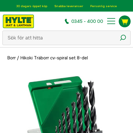
30 dagars öppet köp
Snabba leveranser
Personlig service
0345 - 400 00
Borr
/
Hikoki Träborr cv-spiral set 8-del