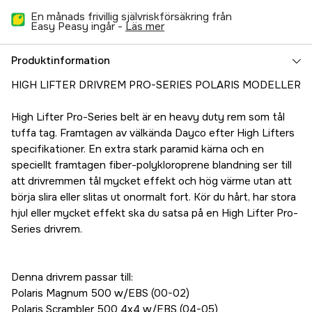
En månads frivillig självriskförsäkring från
Easy Peasy ingår -
läs mer
Produktinformation
HIGH LIFTER DRIVREM PRO-SERIES POLARIS MODELLER
High Lifter Pro-Series belt är en heavy duty rem som tål
tuffa tag. Framtagen av välkända Dayco efter High Lifters
specifikationer. En extra stark paramid kärna och en
speciellt framtagen fiber-polykloroprene blandning ser till
att drivremmen tål mycket effekt och hög värme utan att
börja slira eller slitas ut onormalt fort. Kör du hårt, har stora
hjul eller mycket effekt ska du satsa på en High Lifter Pro-
Series drivrem.
Denna drivrem passar till:
Polaris Magnum 500 w/EBS (00-02)
Polaris Scrambler 500 4x4 w/EBS (04-05)