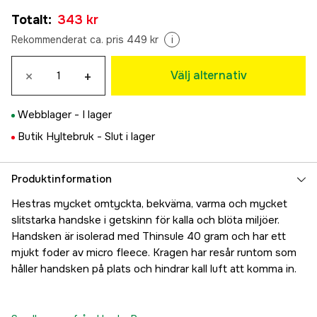
7
Totalt
:
343 kr
343 kr
8
Rekommenderat ca. pris 449 kr
i
Tillfälligt slut
343 kr
9
×
+
Välj alternativ
Tillfälligt slut
343 kr
10
Tillfälligt slut
Webblager -
I lager
343 kr
11
Butik Hyltebruk -
Slut i lager
343 kr
12
Produktinformation
343 kr
Hestras mycket omtyckta, bekväma, varma och mycket
slitstarka handske i getskinn för kalla och blöta miljöer.
Handsken är isolerad med Thinsule 40 gram och har ett
mjukt foder av micro fleece. Kragen har resår runtom som
håller handsken på plats och hindrar kall luft att komma in.