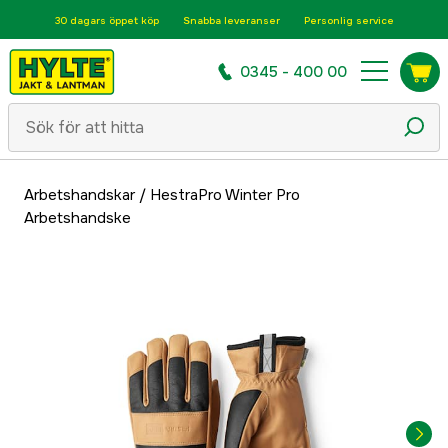
30 dagars öppet köp
Snabba leveranser
Personlig service
0345 - 400 00
Arbetshandskar
/
HestraPro Winter Pro
Arbetshandske