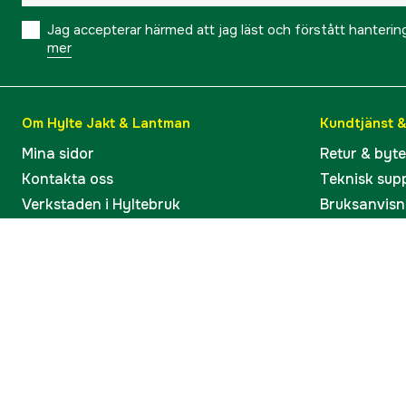
Jag accepterar härmed att jag läst och förstått hanteri
mer
Om Hylte Jakt & Lantman
Kundtjänst 
Mina sidor
Retur & byt
Kontakta oss
Teknisk sup
Verkstaden i Hyltebruk
Bruksanvisn
Jobba hos oss
Artiklar & G
Omdömen och betyg
Varumärken
Våra kataloger
Köp present
Ångra köp