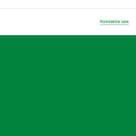
yes
Kontakta oss
89 mm
13,7-4,2 m@100 m °
10.95
yes
klick
1/4 mOA
SFP
Ja
no