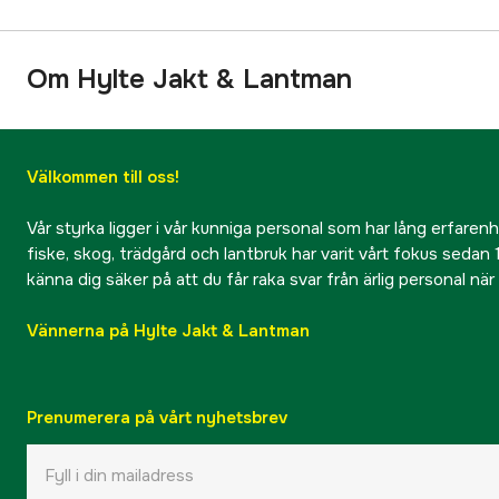
Om Hylte Jakt & Lantman
Välkommen till oss!
Vår styrka ligger i vår kunniga personal som har lång erfarenhet
fiske, skog, trädgård och lantbruk har varit vårt fokus sedan 1
känna dig säker på att du får raka svar från ärlig personal nä
Vännerna på Hylte Jakt & Lantman
Prenumerera på vårt nyhetsbrev