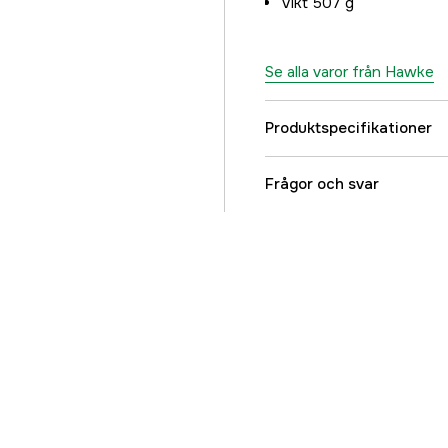
Vikt 507 g
Se alla varor från Hawke
Produktspecifikationer
Användningsområde
Frågor och svar
Belyst riktmedel
Magnification
Objektivlinsdiameter
Ytbehandling
Parallaxjustering