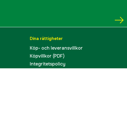
Ring
30/30 Duplex
3000021704
Dina rättigheter
Köp- och leveransvillkor
ummer
HAW-14122
Köpvillkor (PDF)
Integritetspolicy
5054492141227
Tillgänglighet
Cookies