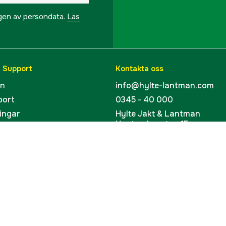
ngen av persondata.
Läs
Typ av montering
Riktmedel
Referensnummer
& Support
Kontakta oss
en
info@hylte-lantman.com
Tillverkarens artikeln
port
0345 - 40 000
ingar
Hylte Jakt & Lantman
EAN
Hantverksgatan 15
uider
314 34 Hyltebruk
kort