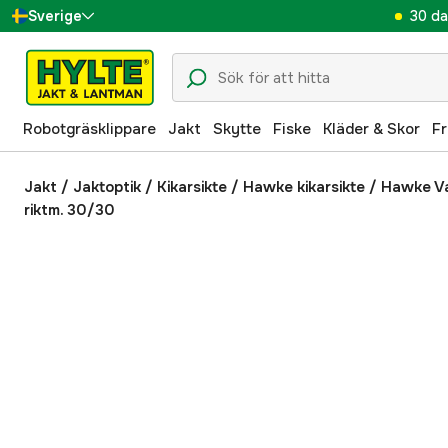
30 da
Sverige
Danmark
Suomi
Robotgräsklippare
Jakt
Skytte
Fiske
Kläder & Skor
Fr
Norge
Deutschland
Jakt
/
Jaktoptik
/
Kikarsikte
/
Hawke kikarsikte
/
Hawke V
riktm. 30/30