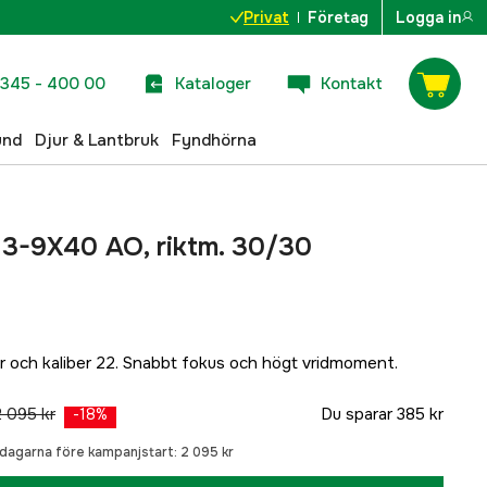
Privat
Företag
Logga in
345 - 400 00
Kataloger
Kontakt
und
Djur & Lantbruk
Fyndhörna
3-9X40 AO, riktm. 30/30
är och kaliber 22. Snabbt fokus och högt vridmoment.
2 095 kr
Du sparar
385 kr
-
18
%
0 dagarna före kampanjstart:
2 095 kr