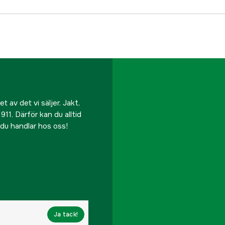
Vattentät
Ögonavstånd
Synfält
Skymningsfaktor
 av det vi säljer. Jakt,
911. Därför kan du alltid
Kvävgasfyllt
r du handlar hos oss!
Inställningsändring per 
Fokalplan
Diopterjustering
Ja tack!
Avståndsmätare