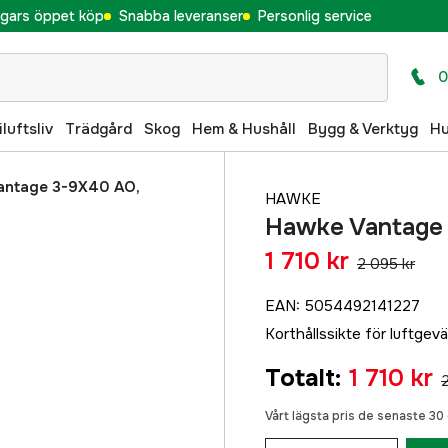
gars öppet köp
Snabba leveranser
Personlig service
0
iluftsliv
Trädgård
Skog
Hem & Hushåll
Bygg & Verktyg
H
antage 3-9X40 AO,
HAWKE
Hawke Vantage 
1 710 kr
2 095 kr
EAN
:
5054492141227
Korthållssikte för luftgev
Totalt
:
1 710 kr
Vårt lägsta pris de senaste 3