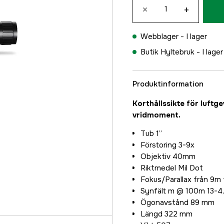
×
+
Webblager -
I lager
Butik Hyltebruk -
I lager
Produktinformation
Korthållssikte för luftg
vridmoment.
Tub 1”
Förstoring 3-9x
Objektiv 40mm
Riktmedel Mil Dot
Fokus/Parallax från 9m t
Synfält m @ 100m 13-4
Ögonavstånd 89 mm
Längd 322 mm